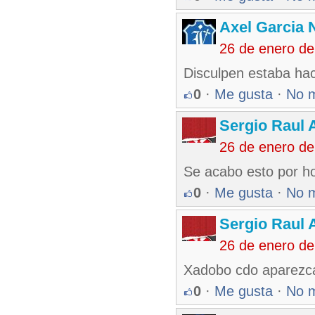
Axel Garcia 
26 de enero d
Disculpen estaba hac
0
·
Me gusta
·
No 
Sergio Raul 
26 de enero d
Se acabo esto por h
0
·
Me gusta
·
No 
Sergio Raul 
26 de enero d
Xadobo cdo aparezca
0
·
Me gusta
·
No 