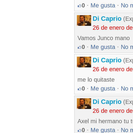
0
·
Me gusta
·
No 
Di Caprio
(Exp
26 de enero d
Vamos Junco mano
0
·
Me gusta
·
No 
Di Caprio
(Exp
26 de enero d
me lo quitaste
0
·
Me gusta
·
No 
Di Caprio
(Exp
26 de enero d
Axel mi hermano tu 
0
·
Me gusta
·
No 