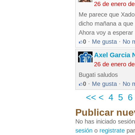
26 de enero d
Me parece que Xadob
dicho mañana a que h
Ahora voy a esperar 
0
·
Me gusta
·
No 
Axel Garcia 
26 de enero d
Bugati saludos
0
·
Me gusta
·
No 
<<
<
4
5
6
Publicar nue
No has iniciado sesió
sesión
o
registrate
par