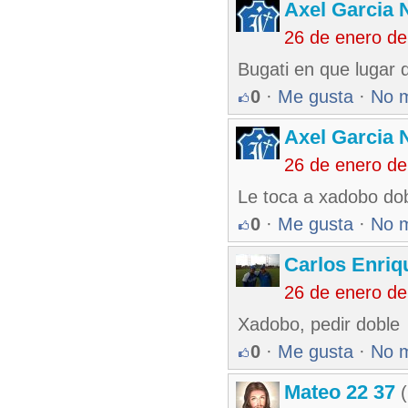
Axel Garcia 
26 de enero d
Bugati en que lugar
0
·
Me gusta
·
No 
Axel Garcia 
26 de enero d
Le toca a xadobo do
0
·
Me gusta
·
No 
Carlos Enriq
26 de enero d
Xadobo, pedir doble
0
·
Me gusta
·
No 
Mateo 22 37
(