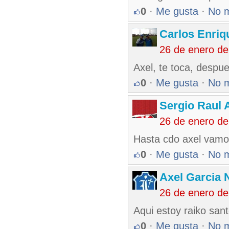
0
·
Me gusta
·
No 
Carlos Enriq
26 de enero d
Axel, te toca, desp
0
·
Me gusta
·
No 
Sergio Raul 
26 de enero d
Hasta cdo axel vamo
0
·
Me gusta
·
No 
Axel Garcia 
26 de enero de
Aqui estoy raiko sa
0
·
Me gusta
·
No 