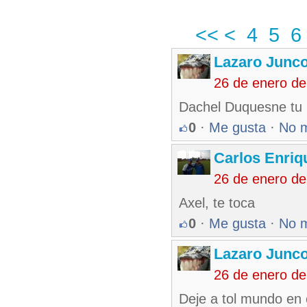
<<
<
4
5
6
Lazaro Junc
26 de enero de
Dachel Duquesne tu 
0
·
Me gusta
·
No 
Carlos Enriq
26 de enero d
Axel, te toca
0
·
Me gusta
·
No 
Lazaro Junc
26 de enero d
Deje a tol mundo en