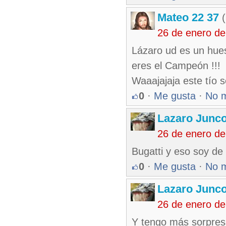
Mateo 22 37
(
26 de enero d
Lázaro ud es un hues
eres el Campeón !!!
Waaajajaja este tío 
0
·
Me gusta
·
No 
Lazaro Junc
26 de enero d
Bugatti y eso soy de 
0
·
Me gusta
·
No 
Lazaro Junc
26 de enero d
Y tengo más sorpres