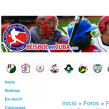
INICIO
IV LIGA ELITE
NOTICIAS
FOROS
PRONÓSTIC
Inicio
Noticias
En vivo!!!
Inicio
»
Foros
»
F
Concursos