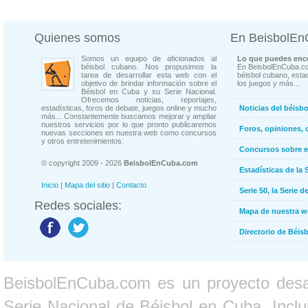
Quienes somos
En BeisbolE
Somos un equipo de aficionados al
Lo que puedes enco
béisbol cubano. Nos propusimos la
En BeisbolEnCuba.co
tarea de desarrollar esta web con el
béisbol cubano, estad
objetivo de brindar información sobre el
los juegos y más...
Béisbol en Cuba y su Serie Nacional.
Ofrecemos noticias, reportajes,
estadísticas, foros de debate, juegos online y mucho
Noticias del béisb
más... Constantemente buscamos mejorar y ampliar
nuestros servicios por lo que pronto publicaremos
Foros, opiniones, 
nuevas secciones en nuestra web como concursos
y otros entretenimientos.
Concursos sobre e
© copyright 2009 - 2026
BeisbolEnCuba.com
Estadísticas de la 
Inicio
|
Mapa del sitio
|
Contacto
Serie 50, la Serie d
Redes sociales:
Mapa de nuestra 
Directorio de Béi
BeisbolEnCuba.com es un proyecto desarr
Serie Nacional de Béisbol en Cuba. Inclui