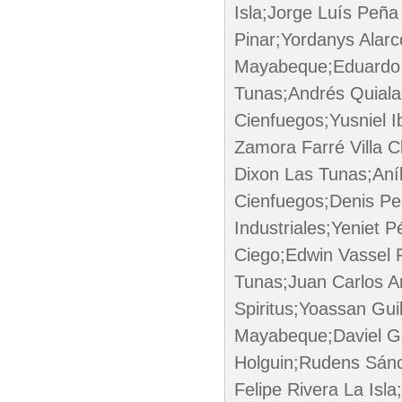
Isla;Jorge Luís Peña
Pinar;Yordanys Alar
Mayabeque;Eduardo 
Tunas;Andrés Quiala
Cienfuegos;Yusniel 
Zamora Farré Villa 
Dixon Las Tunas;Aní
Cienfuegos;Denis Pe
Industriales;Yeniet 
Ciego;Edwin Vassel 
Tunas;Juan Carlos Ar
Spiritus;Yoassan Gui
Mayabeque;Daviel Gó
Holguin;Rudens Sánc
Felipe Rivera La Isl