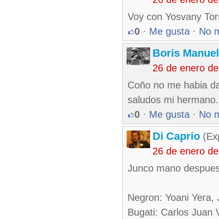
Voy con Yosvany Tor
0
·
Me gusta
·
No 
Boris Manue
26 de enero d
Coño no me habia dad
saludos mi hermano.
0
·
Me gusta
·
No 
Di Caprio
(Exp
26 de enero d
Junco mano despues d
Negron: Yoani Yera, 
Bugati: Carlos Juan V