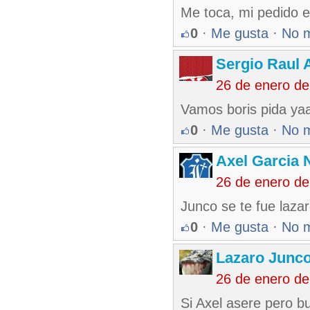
Me toca, mi pedido e
0
·
Me gusta
·
No 
Sergio Raul 
26 de enero d
Vamos boris pida yaa
0
·
Me gusta
·
No 
Axel Garcia 
26 de enero d
Junco se te fue laza
0
·
Me gusta
·
No 
Lazaro Junc
26 de enero d
Si Axel asere pero b