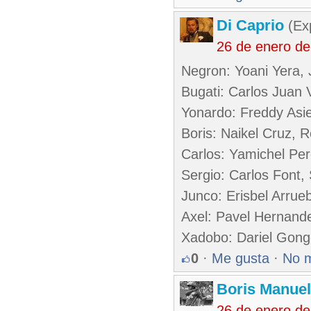
Di Caprio
(Exp
26 de enero d
Negron: Yoani Yera, 
Bugati: Carlos Juan V
Yonardo: Freddy Asie
Boris: Naikel Cruz, 
Carlos: Yamichel Per
Sergio: Carlos Font,
Junco: Erisbel Arrue
Axel: Pavel Hernand
Xadobo: Dariel Gong
0
·
Me gusta
·
No 
Boris Manue
26 de enero d