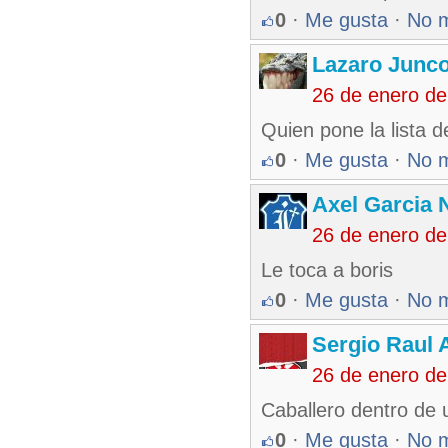
0
·
Me gusta
·
No 
Lazaro Junc
26 de enero d
Quien pone la lista d
0
·
Me gusta
·
No 
Axel Garcia 
26 de enero d
Le toca a boris
0
·
Me gusta
·
No 
Sergio Raul 
26 de enero d
Caballero dentro de 
0
·
Me gusta
·
No 