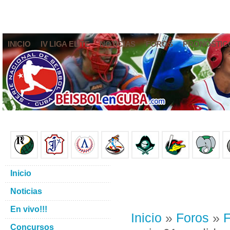
INICIO
IV LIGA ELITE
NOTICIAS
FOROS
PRONÓSTIC
Inicio
Noticias
En vivo!!!
Inicio
»
Foros
»
F
Concursos