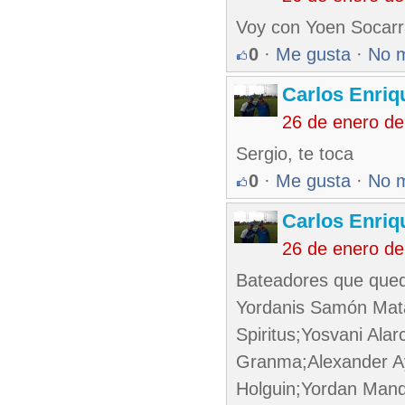
Voy con Yoen Socarra
0
·
Me gusta
·
No 
Carlos Enriq
26 de enero d
Sergio, te toca
0
·
Me gusta
·
No 
Carlos Enriq
26 de enero d
Bateadores que que
Yordanis Samón Mat
Spiritus;Yosvani Ala
Granma;Alexander Ay
Holguin;Yordan Mandu