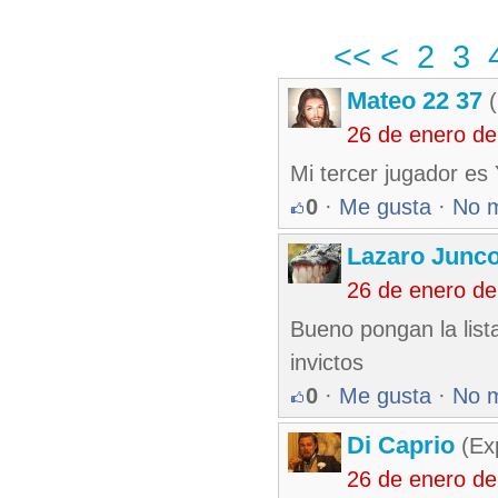
<<
<
2
3
Mateo 22 37
(
26 de enero d
Mi tercer jugador es 
0
·
Me gusta
·
No 
Lazaro Junc
26 de enero d
Bueno pongan la list
invictos
0
·
Me gusta
·
No 
Di Caprio
(Exp
26 de enero d