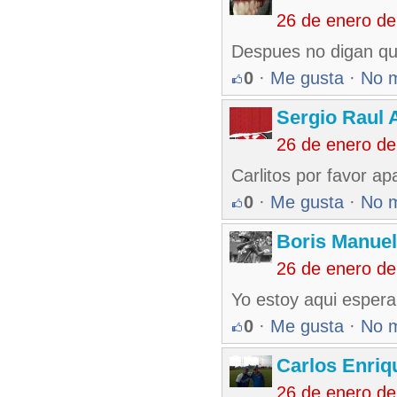
26 de enero d
Despues no digan que
0
·
Me gusta
·
No 
Sergio Raul 
26 de enero d
Carlitos por favor a
0
·
Me gusta
·
No 
Boris Manue
26 de enero d
Yo estoy aqui esper
0
·
Me gusta
·
No 
Carlos Enriq
26 de enero d