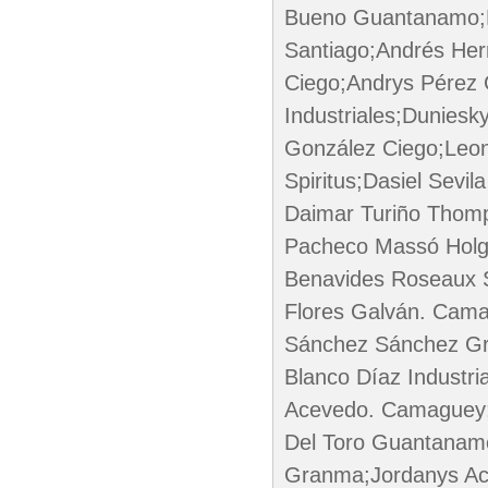
Bueno Guantanamo;Ri
Santiago;Andrés Her
Ciego;Andrys Pérez 
Industriales;Dunies
González Ciego;Leo
Spiritus;Dasiel Sev
Daimar Turiño Thomps
Pacheco Massó Holgui
Benavides Roseaux 
Flores Galván. Cama
Sánchez Sánchez Gr
Blanco Díaz Industria
Acevedo. Camaguey;
Del Toro Guantanamo
Granma;Jordanys Aceb