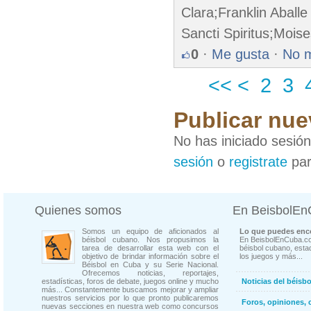
Clara;Franklin Aball
Sancti Spiritus;Moise
0
·
Me gusta
·
No 
<<
<
2
3
Publicar nue
No has iniciado sesió
sesión
o
registrate
par
Quienes somos
En BeisbolE
Somos un equipo de aficionados al
Lo que puedes enco
béisbol cubano. Nos propusimos la
En BeisbolEnCuba.co
tarea de desarrollar esta web con el
béisbol cubano, estad
objetivo de brindar información sobre el
los juegos y más...
Béisbol en Cuba y su Serie Nacional.
Ofrecemos noticias, reportajes,
estadísticas, foros de debate, juegos online y mucho
Noticias del béisb
más... Constantemente buscamos mejorar y ampliar
nuestros servicios por lo que pronto publicaremos
Foros, opiniones, 
nuevas secciones en nuestra web como concursos