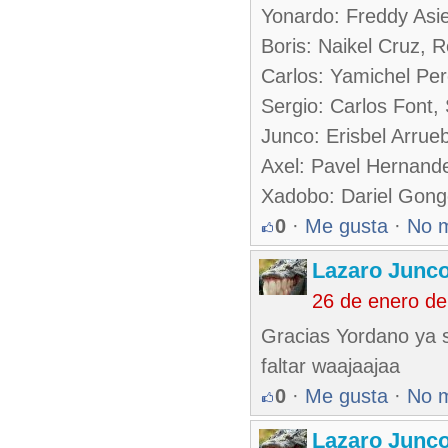
Yonardo: Freddy Asie
Boris: Naikel Cruz, 
Carlos: Yamichel Per
Sergio: Carlos Font,
Junco: Erisbel Arrue
Axel: Pavel Hernand
Xadobo: Dariel Gong
0
·
Me gusta
·
No 
Lazaro Junc
26 de enero d
Gracias Yordano ya s
faltar waajaajaa
0
·
Me gusta
·
No 
Lazaro Junc