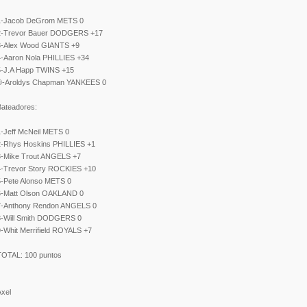
1-Jacob DeGrom METS 0
2-Trevor Bauer DODGERS +17
3-Alex Wood GIANTS +9
4-Aaron Nola PHILLIES +34
5-J.A Happ TWINS +15
©-Aroldys Chapman YANKEES 0
Bateadores:
1-Jeff McNeil METS 0
2-Rhys Hoskins PHILLIES +1
3-Mike Trout ANGELS +7
4-Trevor Story ROCKIES +10
5-Pete Alonso METS 0
6-Matt Olson OAKLAND 0
7-Anthony Rendon ANGELS 0
8-Will Smith DODGERS 0
9-Whit Merrifield ROYALS +7
TOTAL: 100 puntos
Axel