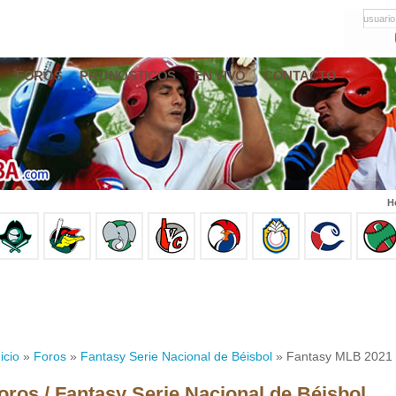
usuario
FOROS
PRONÓSTICOS
EN VIVO
CONTACTO
H
icio
»
Foros
»
Fantasy Serie Nacional de Béisbol
» Fantasy MLB 2021 
oros / Fantasy Serie Nacional de Béisbol