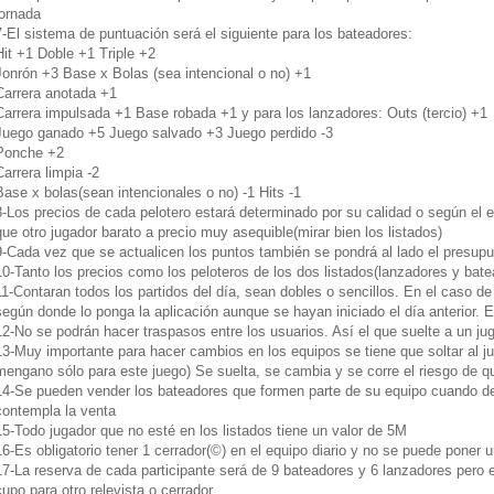
jornada
7-El sistema de puntuación será el siguiente para los bateadores:
Hit +1 Doble +1 Triple +2
Jonrón +3 Base x Bolas (sea intencional o no) +1
Carrera anotada +1
Carrera impulsada +1 Base robada +1 y para los lanzadores: Outs (tercio) +1
Juego ganado +5 Juego salvado +3 Juego perdido -3
Ponche +2
Carrera limpia -2
Base x bolas(sean intencionales o no) -1 Hits -1
8-Los precios de cada pelotero estará determinado por su calidad o según el 
que otro jugador barato a precio muy asequible(mirar bien los listados)
9-Cada vez que se actualicen los puntos también se pondrá al lado el presup
10-Tanto los precios como los peloteros de los dos listados(lanzadores y bate
11-Contaran todos los partidos del día, sean dobles o sencillos. En el caso de
según donde lo ponga la aplicación aunque se hayan iniciado el día anterior. 
12-No se podrán hacer traspasos entre los usuarios. Así el que suelte a un jug
13-Muy importante para hacer cambios en los equipos se tiene que soltar al j
mengano sólo para este juego) Se suelta, se cambia y se corre el riesgo de qu
14-Se pueden vender los bateadores que formen parte de su equipo cuando de
contempla la venta
15-Todo jugador que no esté en los listados tiene un valor de 5M
16-Es obligatorio tener 1 cerrador(©) en el equipo diario y no se puede poner u
17-La reserva de cada participante será de 9 bateadores y 6 lanzadores pero 
cupo para otro relevista o cerrador