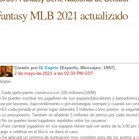
antasy MLB 2021 actualizado
Creado por
Di Caprio
(Experto, Mensajes: 1997)
2 de mayo de 2021 a las 02:33 PM CDT
Reglas:
1-Cada participante comienza con 100 millones(100M)
2-Se pueden sustituir los jugadores de sus equipos(lanzadores y bateadores) 
sea por lesiones, bajo rendimiento o por estrategias siempre y cuando se co
3-En cada jornada el primer lugar obtendrá 3 millones como premio, el segundo 
a su presupuesto. También se añadirán 5 millones de premio por cada récord 
4-No se pueden tener jugadores repetidos entre los usuarios.
5-Para cambiar jugadores en sus equipos tienen que ser antes de la 1:00 pm o
juego a celebrar en el día si se diera el caso
6-Se aplicará un sistema de puntuación muy completo para dar los puntos a 