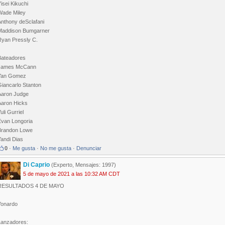
isei Kikuchi
Wade Miley
Anthony deSclafani
Maddison Bumgarner
Ryan Pressly C.
Bateadores
James McCann
Yan Gomez
Giancarlo Stanton
Aaron Judge
Aaron Hicks
uli Gurriel
Evan Longoria
Brandon Lowe
Yandi Dias
0
·
Me gusta
·
No me gusta
·
Denunciar
Di Caprio
(Experto, Mensajes: 1997)
5 de mayo de 2021 a las 10:32 AM CDT
RESULTADOS 4 DE MAYO
Yonardo
Lanzadores: