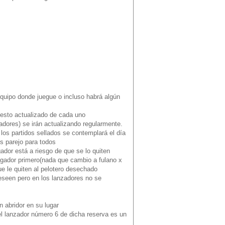
equipo donde juegue o incluso habrá algún
uesto actualizado de cada uno
adores) se irán actualizando regularmente.
 los partidos sellados se contemplará el día
Es parejo para todos
ador está a riesgo de que se lo quiten
ugador primero(nada que cambio a fulano x
e le quiten al pelotero desechado
seen pero en los lanzadores no se
n abridor en su lugar
el lanzador número 6 de dicha reserva es un