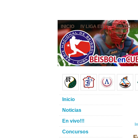
INICIO
IV LIGA ELITE
NOTICIAS
Inicio
Noticias
En vivo!!!
In
Concursos
F