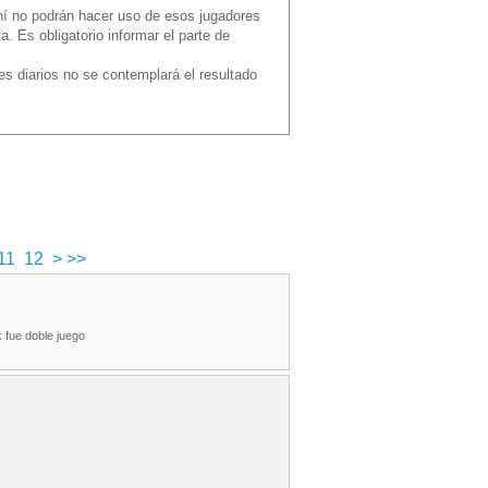
hí no podrán hacer uso de esos jugadores
 Es obligatorio informar el parte de
es diarios no se contemplará el resultado
s
11
12
>
>>
 fue doble juego