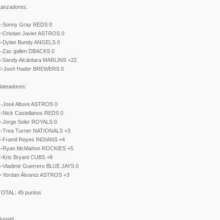
Lanzadores:
1-Sonny Gray REDS 0
2-Cristian Javier ASTROS 0
3-Dylan Bundy ANGELS 0
4-Zac gallen DBACKS 0
5-Sandy Alcántara MARLINS +22
©-Josh Hader BREWERS 0
Bateadores:
1-José Altuve ASTROS 0
2-Nick Castellanos REDS 0
3-Jorge Soler ROYALS 0
4-Trea Turner NATIONALS +3
5-Framil Reyes INDIANS +4
6-Ryan McMahon ROCKIES +5
7-Kris Bryant CUBS +8
8-Vladimir Guerrero BLUE JAYS 0
9-Yordan Álvarez ASTROS +3
TOTAL: 45 puntos
ugatti