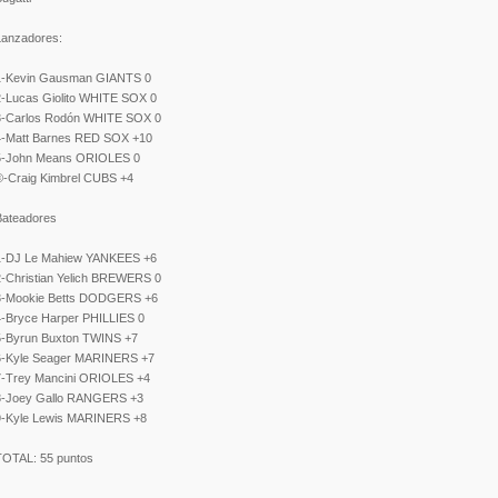
Lanzadores:
1-Kevin Gausman GIANTS 0
2-Lucas Giolito WHITE SOX 0
3-Carlos Rodón WHITE SOX 0
4-Matt Barnes RED SOX +10
5-John Means ORIOLES 0
©-Craig Kimbrel CUBS +4
Bateadores
1-DJ Le Mahiew YANKEES +6
2-Christian Yelich BREWERS 0
3-Mookie Betts DODGERS +6
4-Bryce Harper PHILLIES 0
5-Byrun Buxton TWINS +7
6-Kyle Seager MARINERS +7
7-Trey Mancini ORIOLES +4
8-Joey Gallo RANGERS +3
9-Kyle Lewis MARINERS +8
TOTAL: 55 puntos