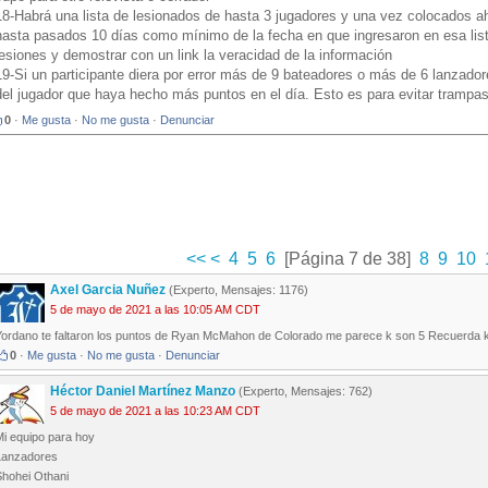
18-Habrá una lista de lesionados de hasta 3 jugadores y una vez colocados a
hasta pasados 10 días como mínimo de la fecha en que ingresaron en esa lista.
lesiones y demostrar con un link la veracidad de la información
19-Si un participante diera por error más de 9 bateadores o más de 6 lanzador
del jugador que haya hecho más puntos en el día. Esto es para evitar trampa
0
·
Me gusta
·
No me gusta
·
Denunciar
<<
<
4
5
6
[Página 7 de 38]
8
9
10
Axel Garcia Nuñez
(Experto, Mensajes: 1176)
5 de mayo de 2021 a las 10:05 AM CDT
Yordano te faltaron los puntos de Ryan McMahon de Colorado me parece k son 5 Recuerda k
0
·
Me gusta
·
No me gusta
·
Denunciar
Héctor Daniel Martínez Manzo
(Experto, Mensajes: 762)
5 de mayo de 2021 a las 10:23 AM CDT
Mi equipo para hoy
Lanzadores
Shohei Othani