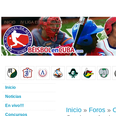
INICIO
IV LIGA ELITE
NOTICIAS
FOROS
PRONÓSTIC
Inicio
Noticias
En vivo!!!
Inicio
»
Foros
»
C
Concursos