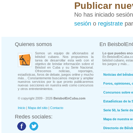
Publicar nue
No has iniciado sesió
sesión
o
registrate
par
Quienes somos
En BeisbolE
Somos un equipo de aficionados al
Lo que puedes enco
béisbol cubano. Nos propusimos la
En BeisbolEnCuba.co
tarea de desarrollar esta web con el
béisbol cubano, estad
objetivo de brindar información sobre el
los juegos y más...
Béisbol en Cuba y su Serie Nacional.
Ofrecemos noticias, reportajes,
estadísticas, foros de debate, juegos online y mucho
Noticias del béisb
más... Constantemente buscamos mejorar y ampliar
nuestros servicios por lo que pronto publicaremos
Foros, opiniones, 
nuevas secciones en nuestra web como concursos
y otros entretenimientos.
Concursos sobre e
© copyright 2009 - 2026
BeisbolEnCuba.com
Estadísticas de la 
Inicio
|
Mapa del sitio
|
Contacto
Serie 50, la Serie d
Redes sociales:
Mapa de nuestra 
Directorio de Béi