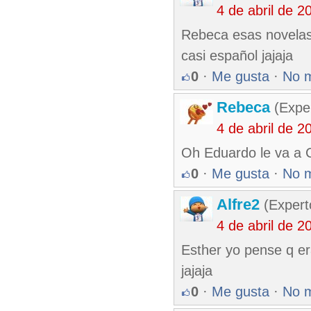
4 de abril de 
Rebeca esas novelas 
casi español jajaja
0
·
Me gusta
·
No 
Rebeca
(Exper
4 de abril de 
Oh Eduardo le va a C
0
·
Me gusta
·
No 
Alfre2
(Expert
4 de abril de 
Esther yo pense q era
jajaja
0
·
Me gusta
·
No 