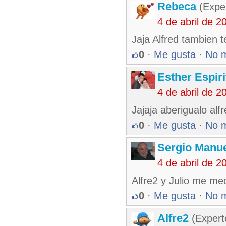
Rebeca
(Exper
4 de abril de 
Jaja Alfred tambien 
0
·
Me gusta
·
No 
Esther Espir
4 de abril de 
Jajaja aberigualo alfre
0
·
Me gusta
·
No 
Sergio Manue
4 de abril de 
Alfre2 y Julio me me
0
·
Me gusta
·
No 
Alfre2
(Expert