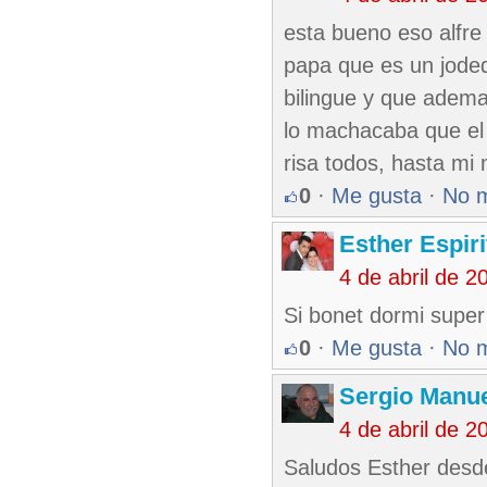
esta bueno eso alfre 
papa que es un joded
bilingue y que adem
lo machacaba que el 
risa todos, hasta m
0
·
Me gusta
·
No 
Esther Espir
4 de abril de 
Si bonet dormi super
0
·
Me gusta
·
No 
Sergio Manue
4 de abril de 
Saludos Esther desde 