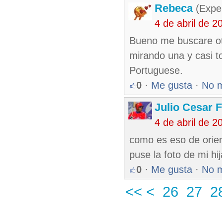
Rebeca
(Exper
4 de abril de 
Bueno me buscare otr
mirando una y casi t
Portuguese.
0
·
Me gusta
·
No 
Julio Cesar 
4 de abril de 
como es eso de orie
puse la foto de mi hij
0
·
Me gusta
·
No 
<<
<
26
27
2