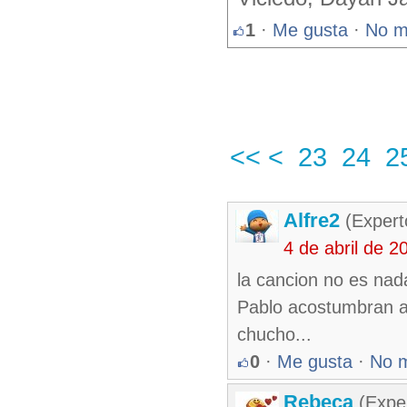
1
·
Me gusta
·
No m
<<
<
23
24
2
Alfre2
(Expert
4 de abril de 
la cancion no es nad
Pablo acostumbran a
chucho...
0
·
Me gusta
·
No 
Rebeca
(Exper