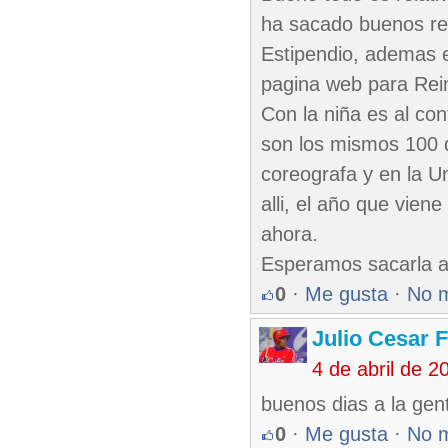
ha sacado buenos re
Estipendio, ademas e
pagina web para Rei
Con la niña es al con
son los mismos 100 d
coreografa y en la U
alli, el año que vien
ahora.
Esperamos sacarla ad
0
·
Me gusta
·
No 
Julio Cesar 
4 de abril de 
buenos dias a la gent
0
·
Me gusta
·
No 