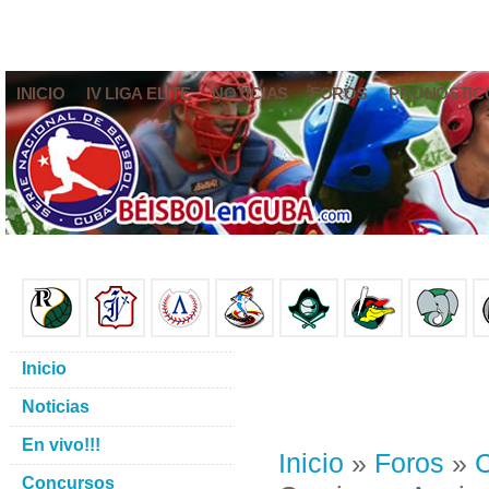
INICIO
IV LIGA ELITE
NOTICIAS
FOROS
PRONÓSTIC
Inicio
Noticias
En vivo!!!
Inicio
»
Foros
»
C
Concursos