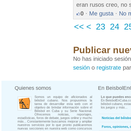
eran rusos creo, no 
0
·
Me gusta
·
No 
<<
<
23
24
2
Publicar nue
No has iniciado sesió
sesión
o
registrate
par
Quienes somos
En BeisbolE
Somos un equipo de aficionados al
Lo que puedes enco
béisbol cubano. Nos propusimos la
En BeisbolEnCuba.co
tarea de desarrollar esta web con el
béisbol cubano, estad
objetivo de brindar información sobre el
los juegos y más...
Béisbol en Cuba y su Serie Nacional.
Ofrecemos noticias, reportajes,
estadísticas, foros de debate, juegos online y mucho
Noticias del béisb
más... Constantemente buscamos mejorar y ampliar
nuestros servicios por lo que pronto publicaremos
Foros, opiniones, 
nuevas secciones en nuestra web como concursos