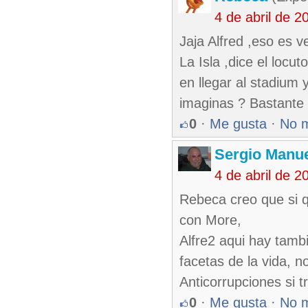
4 de abril de 
Jaja Alfred ,eso es 
La Isla ,dice el locu
en llegar al stadium y
imaginas ? Bastante 
0
·
Me gusta
·
No 
Sergio Manue
4 de abril de 
Rebeca creo que si q
con More,
Alfre2 aqui hay tamb
facetas de la vida, 
Anticorrupciones si t
0
·
Me gusta
·
No 