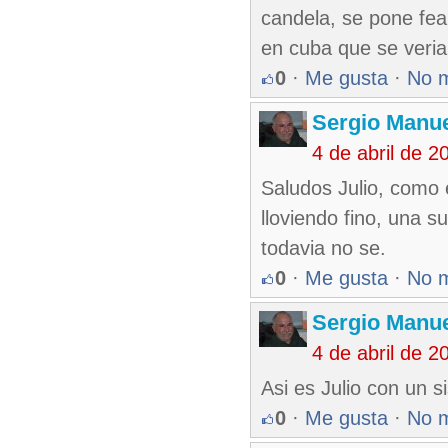
candela, se pone fea
en cuba que se veria
0
·
Me gusta
·
No 
Sergio Manue
4 de abril de 
Saludos Julio, como 
lloviendo fino, una s
todavia no se.
0
·
Me gusta
·
No 
Sergio Manue
4 de abril de 
Asi es Julio con un 
0
·
Me gusta
·
No 