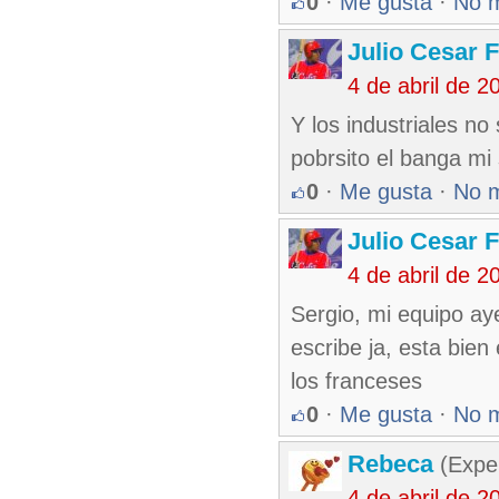
0
·
Me gusta
·
No 
Julio Cesar 
4 de abril de 
Y los industriales n
pobrsito el banga mi
0
·
Me gusta
·
No 
Julio Cesar 
4 de abril de 
Sergio, mi equipo ay
escribe ja, esta bien
los franceses
0
·
Me gusta
·
No 
Rebeca
(Exper
4 de abril de 