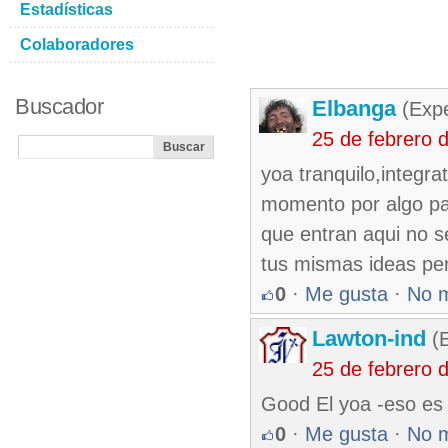
Estadísticas
Colaboradores
Buscador
Elbanga
(Expe
25 de febrero 
yoa tranquilo,integra
momento por algo par
que entran aqui no se
tus mismas ideas pero
0
·
Me gusta
·
No 
Lawton-ind
(E
25 de febrero 
Good El yoa -eso es
0
·
Me gusta
·
No 