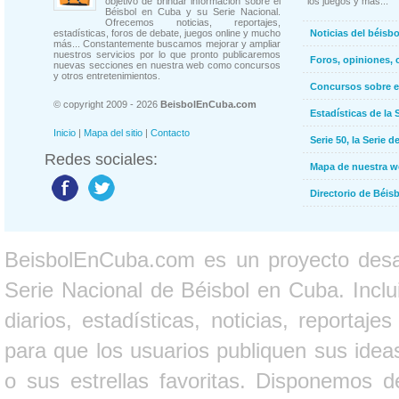
objetivo de brindar información sobre el
los juegos y más...
Béisbol en Cuba y su Serie Nacional.
Ofrecemos noticias, reportajes,
estadísticas, foros de debate, juegos online y mucho
Noticias del béisb
más... Constantemente buscamos mejorar y ampliar
nuestros servicios por lo que pronto publicaremos
Foros, opiniones, 
nuevas secciones en nuestra web como concursos
y otros entretenimientos.
Concursos sobre e
© copyright 2009 - 2026
BeisbolEnCuba.com
Estadísticas de la 
Inicio
|
Mapa del sitio
|
Contacto
Serie 50, la Serie d
Redes sociales:
Mapa de nuestra 
Directorio de Béi
BeisbolEnCuba.com es un proyecto desarr
Serie Nacional de Béisbol en Cuba. Inclui
diarios, estadísticas, noticias, report
para que los usuarios publiquen sus ideas
o sus estrellas favoritas. Disponemos d