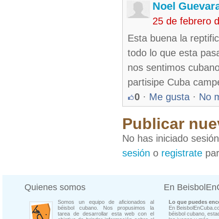
Noel Guevar
25 de febrero 
Esta buena la reptif
todo lo que esta pas
nos sentimos cubano
partisipe Cuba camp
0
·
Me gusta
·
No 
Publicar nue
No has iniciado sesió
sesión
o
registrate
par
Quienes somos
En BeisbolE
Somos un equipo de aficionados al
Lo que puedes enco
béisbol cubano. Nos propusimos la
En BeisbolEnCuba.co
tarea de desarrollar esta web con el
béisbol cubano, estad