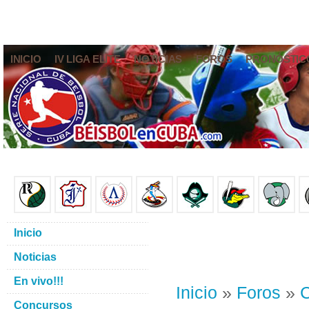
INICIO
IV LIGA ELITE
NOTICIAS
FOROS
PRONÓSTIC
Inicio
Noticias
En vivo!!!
Inicio
»
Foros
»
C
Concursos