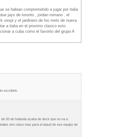
ue se habian comprometido a jugar por italia
blue jays de toronto , jordan romano , el
ck vespi y el jardinero de los mets de nueva
ar a italia en el proximo clasico esto
icionar a cuba como el favorito del grupo A
do escribirlo
er de 50 de holanda acaba de decir que no va a
mifinales otro clavo mas para el ataud de ese equipo de