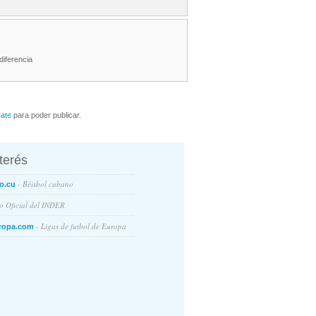
diferencia
rate
para poder publicar.
nterés
- Béisbol cubano
o.cu
io Oficial del INDER
- Ligas de futbol de Europa
ropa.com