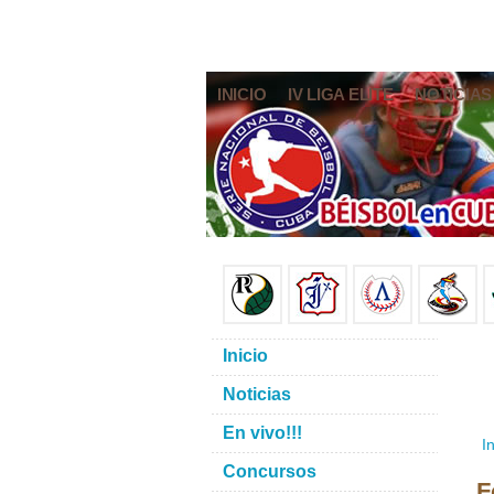
INICIO
IV LIGA ELITE
NOTICIAS
Inicio
Noticias
En vivo!!!
In
Concursos
F