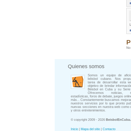
L
P
No 
Quienes somos
Somos un equipo de afici
béisbol cubano. Nos prop
tarea de desarrollar esta w
objetivo de brindar informació
Béisbol en Cuba y su Serie 
Ofrecemos noticias, rep
estadísticas, foros de debate, juegos onli
más... Constantemente buscamos mejorar
nuestros servicios por lo que pronto pu
nuevas secciones en nuestra web como 
y otros entretenimientos.
© copyright 2009 - 2026
BeisbolEnCuba
Inicio
|
Mapa del sitio
|
Contacto