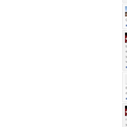
Q
b
e
y
v
E
r