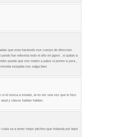
rradas que esta haciendo ese cuerpo de direccion
uando fue relevista todo el año en japon , si quitan a
bridor puede que nos maten a palos si ponen a yera ,
a movida estupida nos salga bien
 si el nunca a estado, al no ser una vez que lo hizo
 atud y clavos hablan hablan.
 y cuba va a tener mejor pitcheo que holanda por lejos