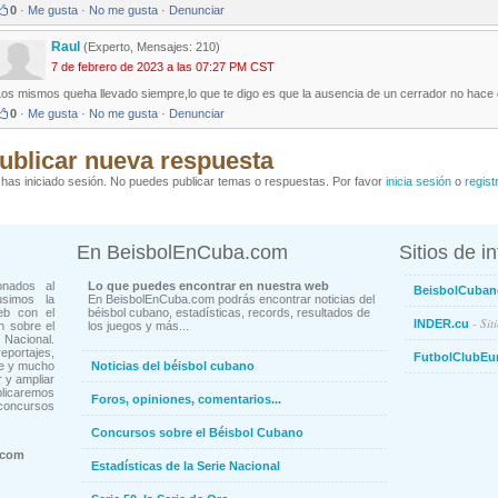
0
·
Me gusta
·
No me gusta
·
Denunciar
Raul
(Experto, Mensajes: 210)
7 de febrero de 2023 a las 07:27 PM CST
os mismos queha llevado siempre,lo que te digo es que la ausencia de un cerrador no hace 
0
·
Me gusta
·
No me gusta
·
Denunciar
ublicar nueva respuesta
has iniciado sesión. No puedes publicar temas o respuestas. Por favor
inicia sesión
o
regist
En BeisbolEnCuba.com
Sitios de i
onados al
Lo que puedes encontrar en nuestra web
BeisbolCuban
usimos la
En BeisbolEnCuba.com podrás encontrar noticias del
eb con el
béisbol cubano, estadísticas, records, resultados de
- Sit
INDER.cu
n sobre el
los juegos y más...
Nacional.
ortajes,
FutbolClubEu
ne y mucho
Noticias del béisbol cubano
 y ampliar
blicaremos
Foros, opiniones, comentarios...
concursos
Concursos sobre el Béisbol Cubano
.com
Estadísticas de la Serie Nacional