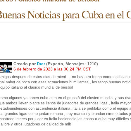
uenas Noticias para Cuba en el 
Creado por
Drar
(Experto, Mensajes: 1210)
6 de febrero de 2023 a las 06:24 PM CST
amigos despues de estos dias de mierd.... no hay otra forma como calificarl
mal sabor de boca con esas actuaciones humillantes , les tengo buenas noticia
equipo italiano al clasico mundial de beisbol
como algunos ya saben cuba esta en el grupo A del clasico mundial y sus rival
que ambos llevan planteles llenos de jugadores de grandes ligas , italia mayor
estadounidenses con ascendencia italiana ,italia se perfilaba como el equipo
las grandes ligas como jordan romano , trey mancini y brandon nimmo todos j
mostrado interes por jugar en italia haciendole las cosas a cuba muy dificile
calibre y otros jugadores de calidad de mlb