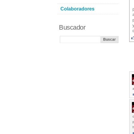
Colaboradores
Buscador
a
o
p
h