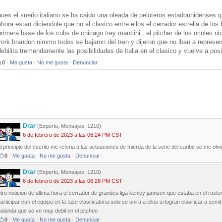
pues el sueño italiano se ha caido una oleada de peloteros estadounidenses q
ahora estan diciendole que no al clasico entre ellos el cerrador estrella de los 
primera base de los cubs de chicago trey mancini , el pitcher de los orioles ni
york brandon nimmo todos se bajaron del tren y dijeron que no iban a represent
debilita tremendamente las posibilidades de italia en el clasico y vuelve a pos
0
·
Me gusta
·
No me gusta
·
Denunciar
Drar
(Experto, Mensajes: 1210)
6 de febrero de 2023 a las 06:24 PM CST
l principio del escrito me referia a las actuaciones de mierda de la serie del caribe se me olvi
0
·
Me gusta
·
No me gusta
·
Denunciar
Drar
(Experto, Mensajes: 1210)
6 de febrero de 2023 a las 06:28 PM CST
tro noticion de ultima hora el cerrador de grandes liga kenley jannsen que estaba en el rost
articipar con el equipo en la fase clasificatoria solo se unira a ellos si logran clasificar a se
olanda que se ve muy debil en el pitcheo
0
·
Me gusta
·
No me gusta
·
Denunciar