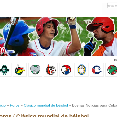
usuario
FOROS
PRONÓSTICOS
EN VIVO
CONTACTO
Ho
icio
»
Foros
»
Clásico mundial de béisbol
» Buenas Noticias para Cuba 
oros / Clásico mundial de béisbol