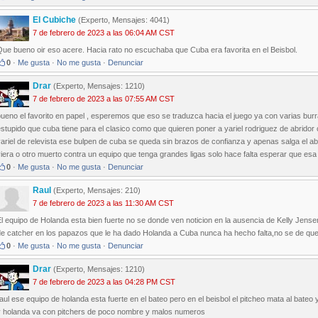
El Cubiche
(Experto, Mensajes: 4041)
7 de febrero de 2023 a las 06:04 AM CST
ue bueno oir eso acere. Hacia rato no escuchaba que Cuba era favorita en el Beisbol.
0
·
Me gusta
·
No me gusta
·
Denunciar
Drar
(Experto, Mensajes: 1210)
7 de febrero de 2023 a las 07:55 AM CST
ueno el favorito en papel , esperemos que eso se traduzca hacia el juego ya con varias bu
stupido que cuba tiene para el clasico como que quieren poner a yariel rodriguez de abridor c
ariel de relevista ese bulpen de cuba se queda sin brazos de confianza y apenas salga el a
iera o otro muerto contra un equipo que tenga grandes ligas solo hace falta esperar que es
0
·
Me gusta
·
No me gusta
·
Denunciar
Raul
(Experto, Mensajes: 210)
7 de febrero de 2023 a las 11:30 AM CST
l equipo de Holanda esta bien fuerte no se donde ven noticion en la ausencia de Kelly Jensen
de catcher en los papazos que le ha dado Holanda a Cuba nunca ha hecho falta,no se de que
0
·
Me gusta
·
No me gusta
·
Denunciar
Drar
(Experto, Mensajes: 1210)
7 de febrero de 2023 a las 04:28 PM CST
aul ese equipo de holanda esta fuerte en el bateo pero en el beisbol el pitcheo mata al bateo
y holanda va con pitchers de poco nombre y malos numeros