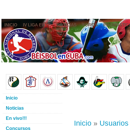
INICIO
IV LIGA ELITE
NOTICIAS
FOROS
PRONÓSTIC
Inicio
Noticias
En vivo!!!
Inicio
»
Usuarios
Concursos