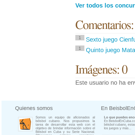
Ver todos los concur
Comentarios:
1
Sexto juego Cienfu
1
Quinto juego Mata
Imágenes: 0
Este usuario no ha en
Quienes somos
En BeisbolE
Somos un equipo de aficionados al
Lo que puedes enco
béisbol cubano. Nos propusimos la
En BeisbolEnCuba.co
tarea de desarrollar esta web con el
béisbol cubano, estad
objetivo de brindar información sobre el
los juegos y más...
Béisbol en Cuba y su Serie Nacional.