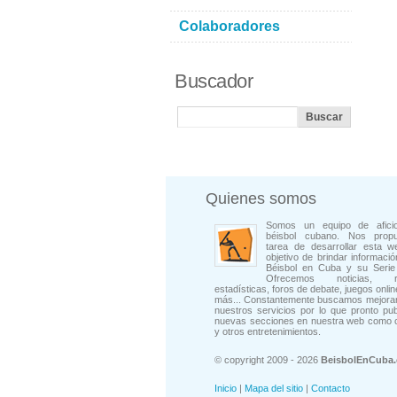
Colaboradores
Buscador
Quienes somos
Somos un equipo de afici
béisbol cubano. Nos prop
tarea de desarrollar esta w
objetivo de brindar informació
Béisbol en Cuba y su Serie 
Ofrecemos noticias, rep
estadísticas, foros de debate, juegos onli
más... Constantemente buscamos mejorar
nuestros servicios por lo que pronto pu
nuevas secciones en nuestra web como 
y otros entretenimientos.
© copyright 2009 - 2026
BeisbolEnCuba
Inicio
|
Mapa del sitio
|
Contacto