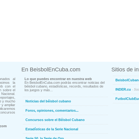
En BeisbolEnCuba.com
Sitios de i
onados al
Lo que puedes encontrar en nuestra web
BeisbolCuban
usimos la
En BeisbolEnCuba.com podrás encontrar noticias del
eb con el
béisbol cubano, estadísticas, records, resultados de
- Sit
INDER.cu
n sobre el
los juegos y más...
Nacional.
ortajes,
FutbolClubEu
ne y mucho
Noticias del béisbol cubano
 y ampliar
blicaremos
Foros, opiniones, comentarios...
concursos
Concursos sobre el Béisbol Cubano
.com
Estadísticas de la Serie Nacional
Serie 50, la Serie de Oro