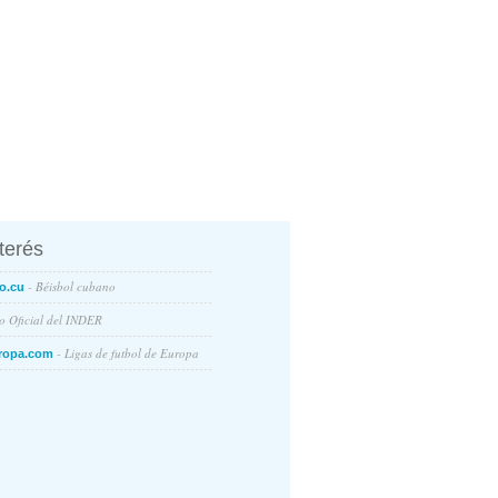
nterés
- Béisbol cubano
o.cu
io Oficial del INDER
- Ligas de futbol de Europa
ropa.com