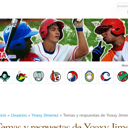
usuario
FOROS
PRONÓSTICOS
EN VIVO
CONTACTO
Hor
icio
»
Usuarios
»
Yoaxy Jimenez
» Temas y respuestas de Yoaxy Jime
emas y respuestas de Yoaxy Jim