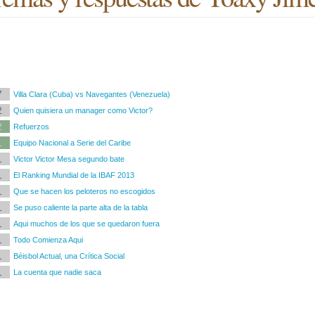
7
Villa Clara (Cuba) vs Navegantes (Venezuela)
2
Quien quisiera un manager como Victor?
2
Refuerzos
1
Equipo Nacional a Serie del Caribe
1
Victor Victor Mesa segundo bate
1
El Ranking Mundial de la IBAF 2013
1
Que se hacen los peloteros no escogidos
1
Se puso caliente la parte alta de la tabla
1
Aqui muchos de los que se quedaron fuera
1
Todo Comienza Aqui
1
Béisbol Actual, una Crítica Social
1
La cuenta que nadie saca