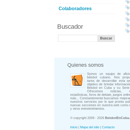
Colaboradores
Buscador
Quienes somos
Somos un equipo de afici
béisbol cubano. Nos prop
tarea de desarrollar esta w
objetivo de brindar informació
Béisbol en Cuba y su Serie 
Ofrecemos noticias, rep
estadísticas, foros de debate, juegos onli
más... Constantemente buscamos mejorar
nuestros servicios por lo que pronto pu
nuevas secciones en nuestra web como 
y otros entretenimientos.
© copyright 2009 - 2026
BeisbolEnCuba
Inicio
|
Mapa del sitio
|
Contacto