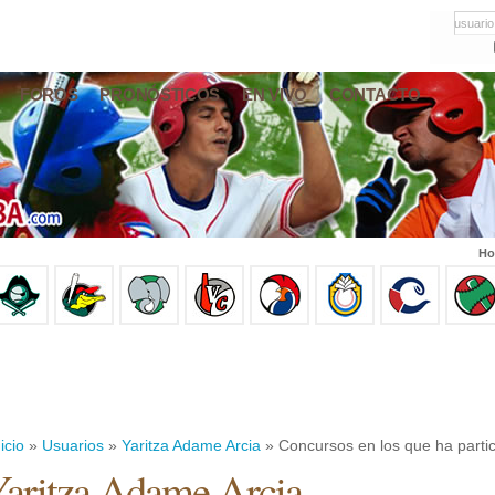
usuario
FOROS
PRONÓSTICOS
EN VIVO
CONTACTO
Ho
icio
»
Usuarios
»
Yaritza Adame Arcia
» Concursos en los que ha parti
aritza Adame Arcia