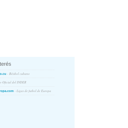
nterés
- Béisbol cubano
o.cu
io Oficial del INDER
- Ligas de futbol de Europa
ropa.com