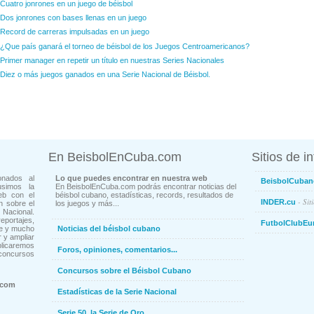
Cuatro jonrones en un juego de béisbol
Dos jonrones con bases llenas en un juego
Record de carreras impulsadas en un juego
¿Que país ganará el torneo de béisbol de los Juegos Centroamericanos?
Primer manager en repetir un título en nuestras Series Nacionales
Diez o más juegos ganados en una Serie Nacional de Béisbol.
En BeisbolEnCuba.com
Sitios de i
onados al
Lo que puedes encontrar en nuestra web
BeisbolCuban
usimos la
En BeisbolEnCuba.com podrás encontrar noticias del
eb con el
béisbol cubano, estadísticas, records, resultados de
- Sit
INDER.cu
n sobre el
los juegos y más...
Nacional.
ortajes,
FutbolClubEu
ne y mucho
Noticias del béisbol cubano
 y ampliar
blicaremos
Foros, opiniones, comentarios...
concursos
Concursos sobre el Béisbol Cubano
.com
Estadísticas de la Serie Nacional
Serie 50, la Serie de Oro