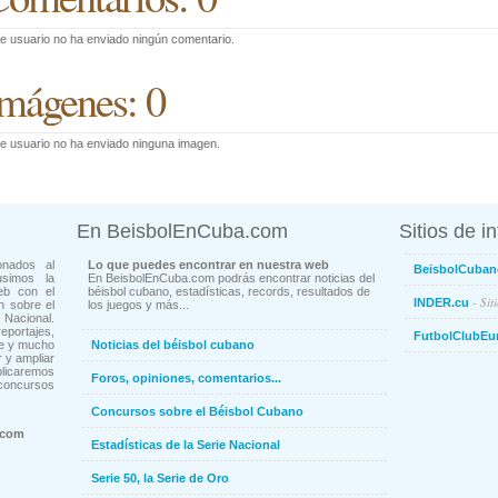
e usuario no ha enviado ningún comentario.
mágenes: 0
e usuario no ha enviado ninguna imagen.
En BeisbolEnCuba.com
Sitios de i
onados al
Lo que puedes encontrar en nuestra web
BeisbolCuban
usimos la
En BeisbolEnCuba.com podrás encontrar noticias del
eb con el
béisbol cubano, estadísticas, records, resultados de
- Sit
INDER.cu
n sobre el
los juegos y más...
Nacional.
ortajes,
FutbolClubEu
ne y mucho
Noticias del béisbol cubano
 y ampliar
blicaremos
Foros, opiniones, comentarios...
concursos
Concursos sobre el Béisbol Cubano
.com
Estadísticas de la Serie Nacional
Serie 50, la Serie de Oro