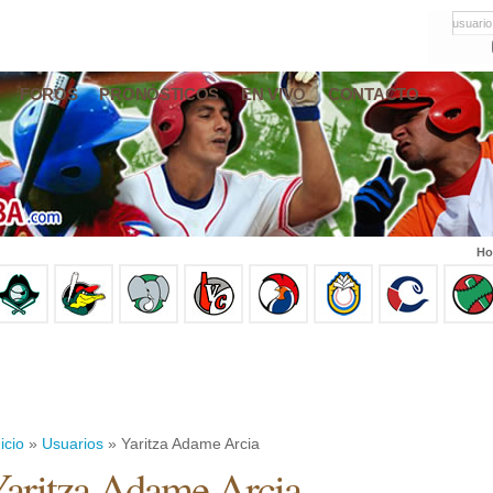
usuario
FOROS
PRONÓSTICOS
EN VIVO
CONTACTO
Ho
icio
»
Usuarios
» Yaritza Adame Arcia
aritza Adame Arcia