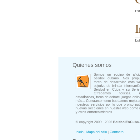
Est
I
Est
Quienes somos
Somos un equipo de afici
béisbol cubano. Nos prop
tarea de desarrollar esta w
objetivo de brindar informació
Béisbol en Cuba y su Serie 
Ofrecemos noticias, rep
estadísticas, foros de debate, juegos onli
más... Constantemente buscamos mejorar
nuestros servicios por lo que pronto pu
nuevas secciones en nuestra web como 
y otros entretenimientos.
© copyright 2009 - 2026
BeisbolEnCuba
Inicio
|
Mapa del sitio
|
Contacto