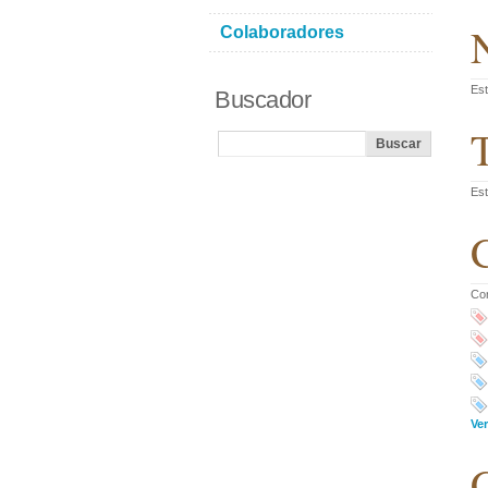
N
Colaboradores
Est
Buscador
T
Est
C
Co
Ver
C