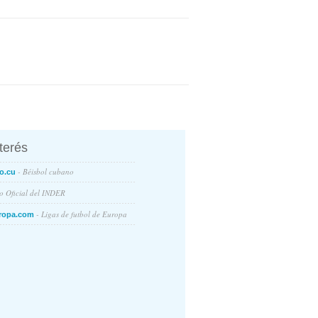
nterés
- Béisbol cubano
o.cu
io Oficial del INDER
- Ligas de futbol de Europa
ropa.com