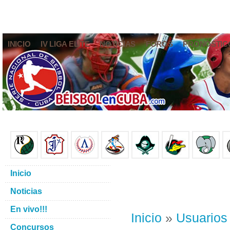
INICIO
IV LIGA ELITE
NOTICIAS
FOROS
PRONÓSTIC
Inicio
Noticias
En vivo!!!
Inicio
»
Usuarios
Concursos