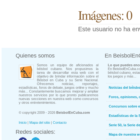
Imágenes: 0
Este usuario no ha en
Quienes somos
En BeisbolE
Somos un equipo de aficionados al
Lo que puedes enco
béisbol cubano. Nos propusimos la
En BeisbolEnCuba.co
tarea de desarrollar esta web con el
béisbol cubano, estad
objetivo de brindar información sobre el
los juegos y más...
Béisbol en Cuba y su Serie Nacional.
Ofrecemos noticias, reportajes,
estadísticas, foros de debate, juegos online y mucho
Noticias del béisb
más... Constantemente buscamos mejorar y ampliar
nuestros servicios por lo que pronto publicaremos
Foros, opiniones, 
nuevas secciones en nuestra web como concursos
y otros entretenimientos.
Concursos sobre e
© copyright 2009 - 2026
BeisbolEnCuba.com
Estadísticas de la 
Inicio
|
Mapa del sitio
|
Contacto
Serie 50, la Serie d
Redes sociales:
Mapa de nuestra 