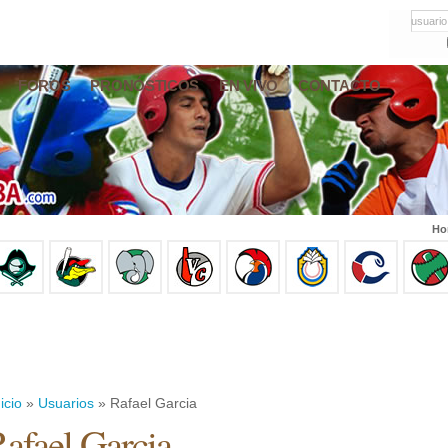
usuario
FOROS
PRONÓSTICOS
EN VIVO
CONTACTO
Ho
icio
»
Usuarios
» Rafael Garcia
afael Garcia