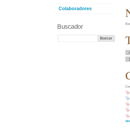
N
Colaboradores
Est
Buscador
T
C
Co
Ver