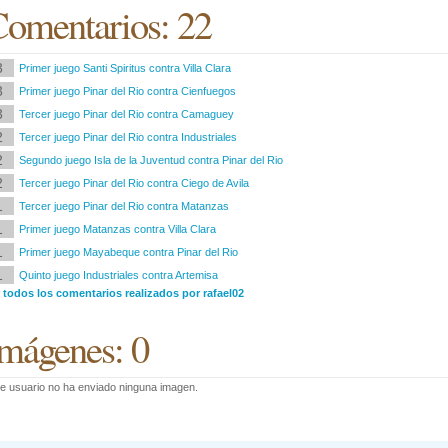
omentarios: 22
3
Primer juego Santi Spiritus contra Villa Clara
3
Primer juego Pinar del Rio contra Cienfuegos
3
Tercer juego Pinar del Rio contra Camaguey
2
Tercer juego Pinar del Rio contra Industriales
2
Segundo juego Isla de la Juventud contra Pinar del Rio
2
Tercer juego Pinar del Rio contra Ciego de Avila
1
Tercer juego Pinar del Rio contra Matanzas
1
Primer juego Matanzas contra Villa Clara
1
Primer juego Mayabeque contra Pinar del Rio
1
Quinto juego Industriales contra Artemisa
 todos los comentarios realizados por rafael02
mágenes: 0
e usuario no ha enviado ninguna imagen.