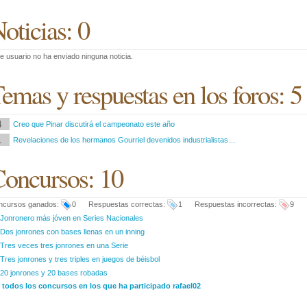
oticias: 0
e usuario no ha enviado ninguna noticia.
emas y respuestas en los foros: 5
4
Creo que Pinar discutirá el campeonato este año
1
Revelaciones de los hermanos Gourriel devenidos industrialistas…
oncursos: 10
ncursos ganados:
0 Respuestas correctas:
1 Respuestas incorrectas:
9
Jonronero más jóven en Series Nacionales
Dos jonrones con bases llenas en un inning
Tres veces tres jonrones en una Serie
Tres jonrones y tres triples en juegos de béisbol
20 jonrones y 20 bases robadas
 todos los concursos en los que ha participado rafael02