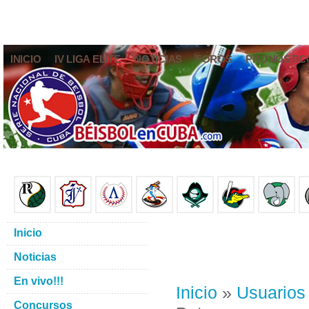
INICIO
IV LIGA ELITE
NOTICIAS
FOROS
PRONÓSTIC
Inicio
Noticias
En vivo!!!
Inicio
»
Usuarios
Concursos