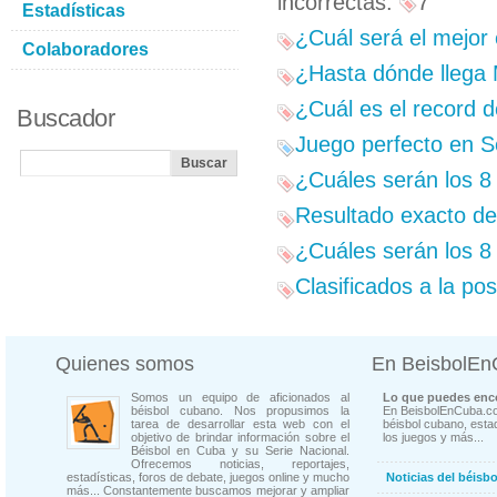
incorrectas:
7
Estadísticas
¿Cuál será el mejor 
Colaboradores
¿Hasta dónde llega
¿Cuál es el record 
Buscador
Juego perfecto en S
¿Cuáles serán los 8
Resultado exacto del
¿Cuáles serán los 8 
Clasificados a la p
Quienes somos
En BeisbolE
Somos un equipo de aficionados al
Lo que puedes enco
béisbol cubano. Nos propusimos la
En BeisbolEnCuba.co
tarea de desarrollar esta web con el
béisbol cubano, estad
objetivo de brindar información sobre el
los juegos y más...
Béisbol en Cuba y su Serie Nacional.
Ofrecemos noticias, reportajes,
estadísticas, foros de debate, juegos online y mucho
Noticias del béisb
más... Constantemente buscamos mejorar y ampliar