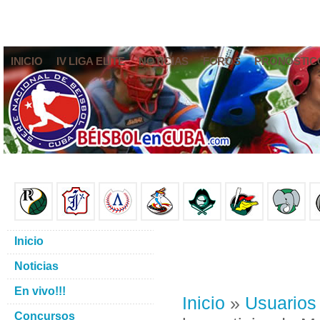
INICIO
IV LIGA ELITE
NOTICIAS
FOROS
PRONÓSTIC
Inicio
Noticias
En vivo!!!
Inicio
»
Usuarios
Concursos