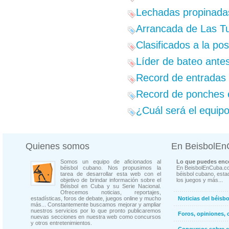
Lechadas propinadas
Arrancada de Las Tu
Clasificados a la p
Líder de bateo antes
Record de entradas 
Record de ponches e
¿Cuál será el equip
Quienes somos
En BeisbolE
Somos un equipo de aficionados al
Lo que puedes enco
béisbol cubano. Nos propusimos la
En BeisbolEnCuba.co
tarea de desarrollar esta web con el
béisbol cubano, estad
objetivo de brindar información sobre el
los juegos y más...
Béisbol en Cuba y su Serie Nacional.
Ofrecemos noticias, reportajes,
estadísticas, foros de debate, juegos online y mucho
Noticias del béisb
más... Constantemente buscamos mejorar y ampliar
nuestros servicios por lo que pronto publicaremos
Foros, opiniones, 
nuevas secciones en nuestra web como concursos
y otros entretenimientos.