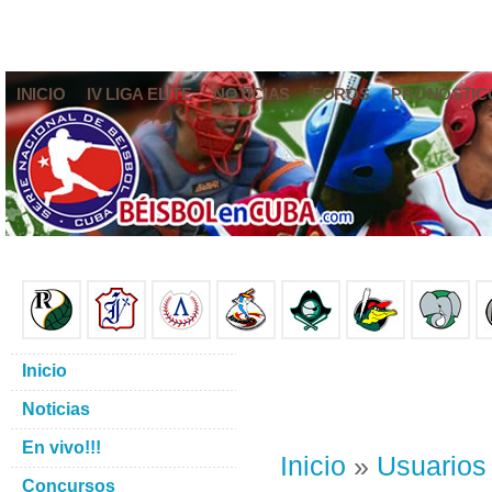
INICIO
IV LIGA ELITE
NOTICIAS
FOROS
PRONÓSTIC
Inicio
Noticias
En vivo!!!
Inicio
»
Usuarios
Concursos