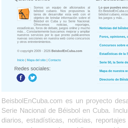
Somos un equipo de aficionados al
Lo que puedes enco
béisbol cubano. Nos propusimos la
En BeisbolEnCuba.co
tarea de desarrollar esta web con el
béisbol cubano, estad
objetivo de brindar información sobre el
los juegos y más...
Béisbol en Cuba y su Serie Nacional.
Ofrecemos noticias, reportajes,
estadísticas, foros de debate, juegos online y mucho
Noticias del béisb
más... Constantemente buscamos mejorar y ampliar
nuestros servicios por lo que pronto publicaremos
Foros, opiniones, 
nuevas secciones en nuestra web como concursos
y otros entretenimientos.
Concursos sobre e
© copyright 2009 - 2026
BeisbolEnCuba.com
Estadísticas de la 
Inicio
|
Mapa del sitio
|
Contacto
Serie 50, la Serie d
Redes sociales:
Mapa de nuestra 
Directorio de Béi
BeisbolEnCuba.com es un proyecto desarr
Serie Nacional de Béisbol en Cuba. Inclui
diarios, estadísticas, noticias, report