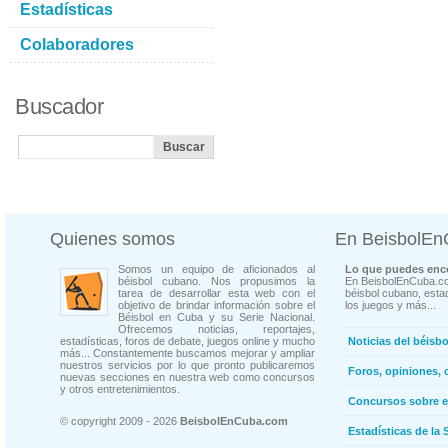
Estadísticas
Colaboradores
Buscador
Quienes somos
En BeisbolE
Somos un equipo de aficionados al
Lo que puedes enco
béisbol cubano. Nos propusimos la
En BeisbolEnCuba.co
tarea de desarrollar esta web con el
béisbol cubano, estad
objetivo de brindar información sobre el
los juegos y más...
Béisbol en Cuba y su Serie Nacional.
Ofrecemos noticias, reportajes,
estadísticas, foros de debate, juegos online y mucho
Noticias del béisb
más... Constantemente buscamos mejorar y ampliar
nuestros servicios por lo que pronto publicaremos
Foros, opiniones, 
nuevas secciones en nuestra web como concursos
y otros entretenimientos.
Concursos sobre e
© copyright 2009 - 2026
BeisbolEnCuba.com
Estadísticas de la 