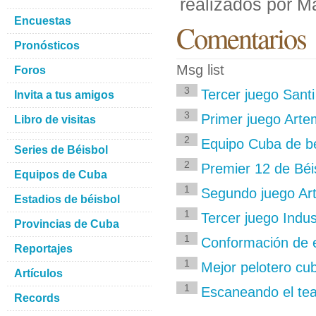
realizados por M
Encuestas
Comentarios
Pronósticos
Msg list
Foros
3
Tercer juego Santi 
Invita a tus amigos
3
Primer juego Artem
Libro de visitas
2
Equipo Cuba de bé
Series de Béisbol
2
Premier 12 de Béi
Equipos de Cuba
1
Segundo juego Art
Estadios de béisbol
1
Tercer juego Indu
Provincias de Cuba
1
Conformación de e
Reportajes
1
Mejor pelotero cub
Artículos
1
Escaneando el tea
Records