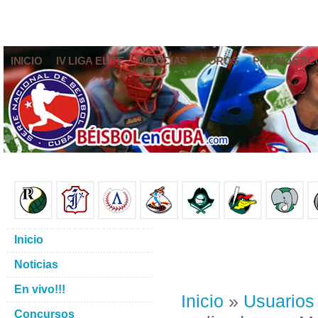
INICIO
IV LIGA ELITE
NOTICIAS
FOROS
PRONÓSTIC
Inicio
Noticias
En vivo!!!
Inicio
»
Usuarios
Concursos