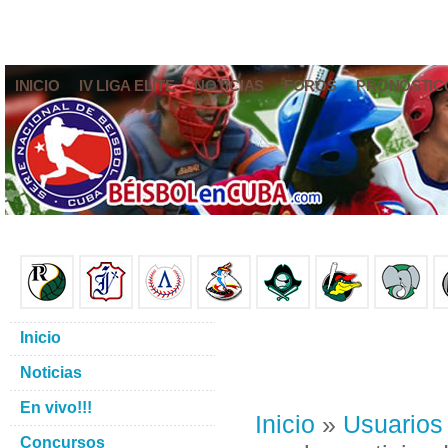
INICIO
IV LIGA ELITE
NOTICIAS
FOROS
PRONÓSTIC
Inicio
Noticias
En vivo!!!
Inicio
»
Usuarios
Concursos