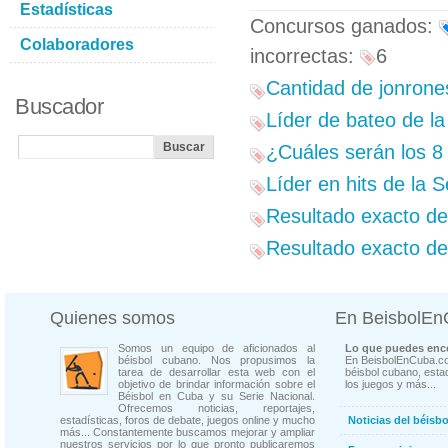
Estadísticas
Concursos ganados:
Colaboradores
incorrectas:
6
Cantidad de jonrones
Buscador
Líder de bateo de la
¿Cuáles serán los 8
Líder en hits de la S
Resultado exacto del
Resultado exacto de
Quienes somos
En BeisbolE
Somos un equipo de aficionados al
Lo que puedes enco
béisbol cubano. Nos propusimos la
En BeisbolEnCuba.co
tarea de desarrollar esta web con el
béisbol cubano, estad
objetivo de brindar información sobre el
los juegos y más...
Béisbol en Cuba y su Serie Nacional.
Ofrecemos noticias, reportajes,
estadísticas, foros de debate, juegos online y mucho
Noticias del béisb
más... Constantemente buscamos mejorar y ampliar
nuestros servicios por lo que pronto publicaremos