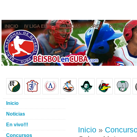
INICIO
IV LIGA ELITE
NOTICIAS
FOROS
PRONÓSTIC
Inicio
Noticias
En vivo!!!
Inicio
»
Concurs
Concursos