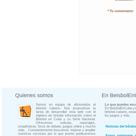
*
Tu comentario:
Quienes somos
En BeisbolE
Somos un equipo de aficionados al
Lo que puedes enco
béisbol cubano. Nos propusimos la
En BeisbolEnCuba.co
tarea de desarrollar esta web con el
béisbol cubano, estad
objetivo de brindar información sobre el
los juegos y más...
Béisbol en Cuba y su Serie Nacional.
Ofrecemos noticias, reportajes,
estadísticas, foros de debate, juegos online y mucho
Noticias del béisb
más... Constantemente buscamos mejorar y ampliar
nuestros servicios por lo que pronto publicaremos
Foros, opiniones, 