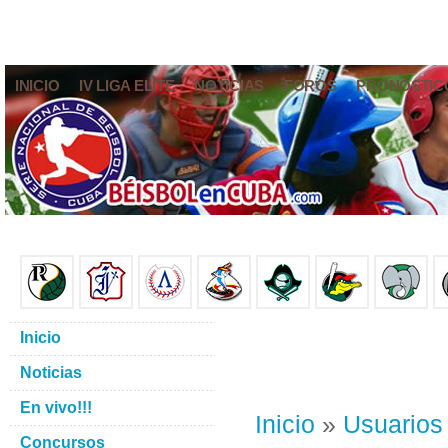
INICIO
IV LIGA ELITE
NOTICIAS
FOROS
PRONÓSTIC
Inicio
Noticias
En vivo!!!
Inicio
»
Usuarios
Concursos