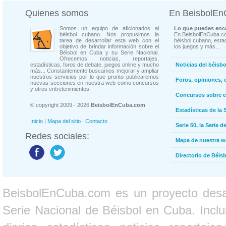
Quienes somos
En BeisbolE
Somos un equipo de aficionados al
Lo que puedes enco
béisbol cubano. Nos propusimos la
En BeisbolEnCuba.co
tarea de desarrollar esta web con el
béisbol cubano, estad
objetivo de brindar información sobre el
los juegos y más...
Béisbol en Cuba y su Serie Nacional.
Ofrecemos noticias, reportajes,
estadísticas, foros de debate, juegos online y mucho
Noticias del béisb
más... Constantemente buscamos mejorar y ampliar
nuestros servicios por lo que pronto publicaremos
Foros, opiniones, 
nuevas secciones en nuestra web como concursos
y otros entretenimientos.
Concursos sobre e
© copyright 2009 - 2026
BeisbolEnCuba.com
Estadísticas de la 
Inicio
|
Mapa del sitio
|
Contacto
Serie 50, la Serie d
Redes sociales:
Mapa de nuestra 
Directorio de Béi
BeisbolEnCuba.com es un proyecto desarr
Serie Nacional de Béisbol en Cuba. Inclui