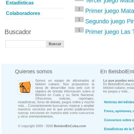
Tercer juego Mata
Estadísticas
1
Primer juego Mat
Colaboradores
1
Segundo juego Pin
1
Buscador
Primer juego Las 
Quienes somos
En BeisbolE
Somos un equipo de aficionados al
Lo que puedes enco
béisbol cubano. Nos propusimos la
En BeisbolEnCuba.co
tarea de desarrollar esta web con el
béisbol cubano, estad
objetivo de brindar información sobre el
los juegos y más...
Béisbol en Cuba y su Serie Nacional.
Ofrecemos noticias, reportajes,
estadísticas, foros de debate, juegos online y mucho
Noticias del béisb
más... Constantemente buscamos mejorar y ampliar
nuestros servicios por lo que pronto publicaremos
Foros, opiniones, 
nuevas secciones en nuestra web como concursos
y otros entretenimientos.
Concursos sobre e
© copyright 2009 - 2026
BeisbolEnCuba.com
Estadísticas de la 