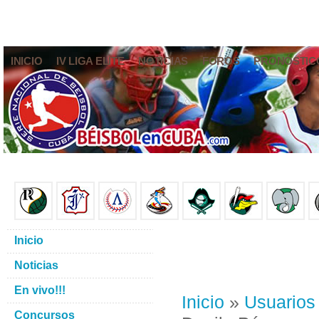
INICIO
IV LIGA ELITE
NOTICIAS
FOROS
PRONÓSTIC
Inicio
Noticias
En vivo!!!
Inicio
»
Usuarios
Concursos