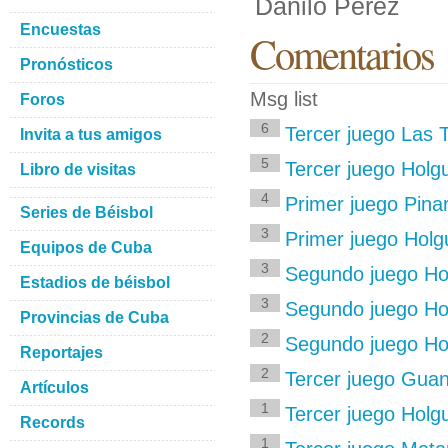
Danilo Pérez
Encuestas
Comentarios
Pronósticos
Msg list
Foros
6
Tercer juego Las 
Invita a tus amigos
5
Tercer juego Holg
Libro de visitas
4
Primer juego Pinar
Series de Béisbol
3
Primer juego Holgu
Equipos de Cuba
3
Segundo juego Hol
Estadios de béisbol
3
Segundo juego Holg
Provincias de Cuba
2
Segundo juego Hol
Reportajes
2
Tercer juego Gua
Artículos
1
Tercer juego Holgu
Records
1