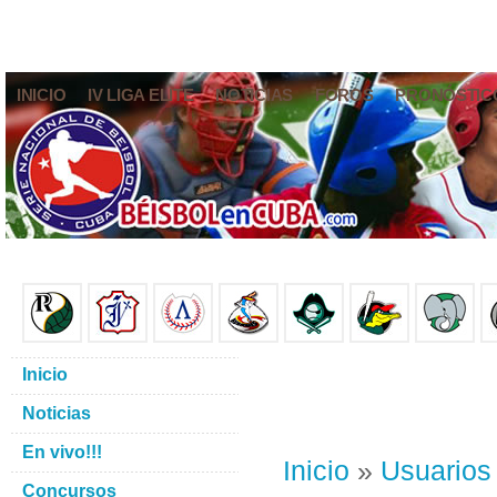
INICIO
IV LIGA ELITE
NOTICIAS
FOROS
PRONÓSTIC
Inicio
Noticias
En vivo!!!
Inicio
»
Usuarios
Concursos