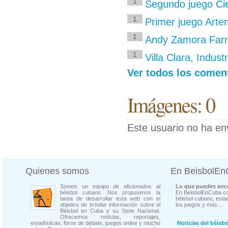
1
Segundo juego Cieg
1
Primer juego Artem
1
Andy Zamora Far
1
Villa Clara, Indu
Ver todos los comen
Imágenes: 0
Este usuario no ha en
Quienes somos
En BeisbolE
Somos un equipo de aficionados al
Lo que puedes enco
béisbol cubano. Nos propusimos la
En BeisbolEnCuba.co
tarea de desarrollar esta web con el
béisbol cubano, estad
objetivo de brindar información sobre el
los juegos y más...
Béisbol en Cuba y su Serie Nacional.
Ofrecemos noticias, reportajes,
estadísticas, foros de debate, juegos online y mucho
Noticias del béisb