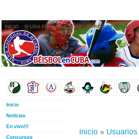
INICIO
IV LIGA ELITE
NOTICIAS
FOROS
PRONÓSTIC
Inicio
Noticias
En vivo!!!
Inicio
»
Usuarios
Concursos