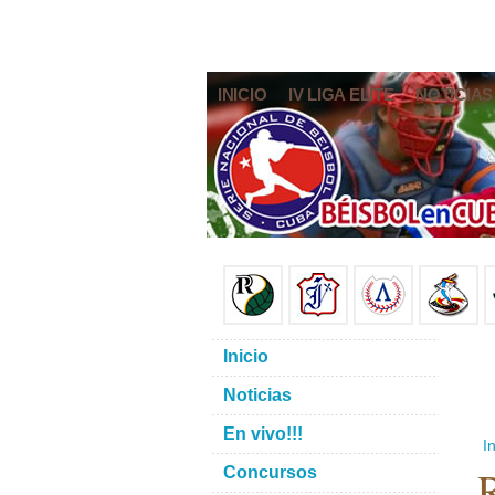
INICIO
IV LIGA ELITE
NOTICIAS
Inicio
Noticias
En vivo!!!
In
Concursos