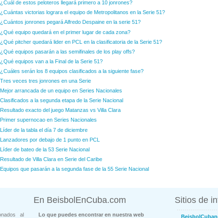
¿Cuál de estos peloteros llegará primero a 10 jonrones?
¿Cuántas victorias lograra el equipo de Metropolitanos en la Serie 51?
¿Cuántos jonrones pegará Alfredo Despaine en la serie 51?
¿Qué equipo quedará en el primer lugar de cada zona?
¿Qué pitcher quedará lider en PCL en la clasificatoria de la Serie 51?
¿Qué equipos pasarán a las semifinales de los play offs?
¿Qué equipos van a la Final de la Serie 51?
¿Cuáles serán los 8 equipos clasificados a la siguiente fase?
Tres veces tres jonrones en una Serie
Mejor arrancada de un equipo en Series Nacionales
Clasificados a la segunda etapa de la Serie Nacional
Resultado exacto del juego Matanzas vs Villa Clara
Primer supernocao en Series Nacionales
Líder de la tabla el día 7 de diciembre
Lanzadores por debajo de 1 punto en PCL
Líder de bateo de la 53 Serie Nacional
Resultado de Villa Clara en Serie del Caribe
Equipos que pasarán a la segunda fase de la 55 Serie Nacional
En BeisbolEnCuba.com
Sitios de i
onados al
Lo que puedes encontrar en nuestra web
BeisbolCuban