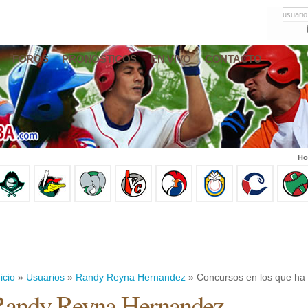
usuario
FOROS
PRONÓSTICOS
EN VIVO
CONTACTO
Ho
icio
»
Usuarios
»
Randy Reyna Hernandez
» Concursos en los que ha
Randy Reyna Hernandez