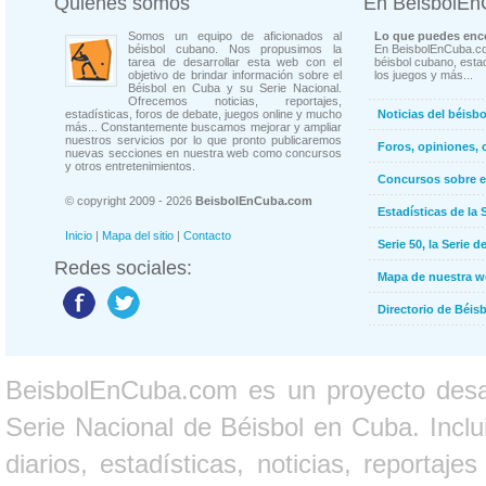
Quienes somos
En BeisbolE
Somos un equipo de aficionados al
Lo que puedes enco
béisbol cubano. Nos propusimos la
En BeisbolEnCuba.co
tarea de desarrollar esta web con el
béisbol cubano, estad
objetivo de brindar información sobre el
los juegos y más...
Béisbol en Cuba y su Serie Nacional.
Ofrecemos noticias, reportajes,
estadísticas, foros de debate, juegos online y mucho
Noticias del béisb
más... Constantemente buscamos mejorar y ampliar
nuestros servicios por lo que pronto publicaremos
Foros, opiniones, 
nuevas secciones en nuestra web como concursos
y otros entretenimientos.
Concursos sobre e
© copyright 2009 - 2026
BeisbolEnCuba.com
Estadísticas de la 
Inicio
|
Mapa del sitio
|
Contacto
Serie 50, la Serie d
Redes sociales:
Mapa de nuestra 
Directorio de Béi
BeisbolEnCuba.com es un proyecto desarr
Serie Nacional de Béisbol en Cuba. Inclui
diarios, estadísticas, noticias, report