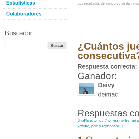
Estadísticas
Los resultados del concurso se dan a c
Colaboradores
Buscador
¿Cuántos jue
consecutiva
Respuesta correcta:
Ganador:
Deivy
deimac
Respuestas co
BiyaKlara
,
tony
,
cr7nomessi
,
jorlest
,
mira
yowilfre
,
joelin
y
reylando2010