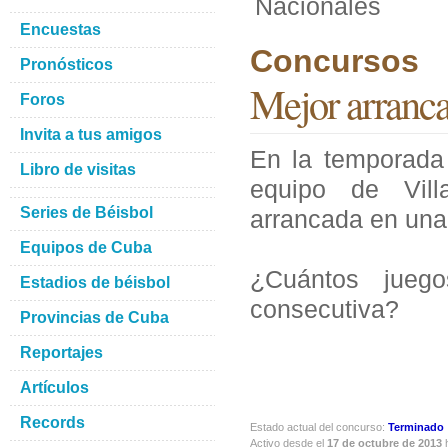
Nacionales
Encuestas
Concursos
Pronósticos
Mejor arranca
Foros
Invita a tus amigos
En la temporada
Libro de visitas
equipo de Vill
Series de Béisbol
arrancada en una 
Equipos de Cuba
¿Cuántos jueg
Estadios de béisbol
consecutiva?
Provincias de Cuba
Reportajes
Artículos
Records
Estado actual del concurso:
Terminado
Activo desde el
17 de octubre de 2013
h