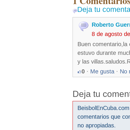
1 Comentarios
Deja tu comenta
Roberto Guer
8 de agosto d
Buen comentario,la 
estuvo durante much
y las villas.saludos.
0
·
Me gusta
·
No 
Deja tu coment
BeisbolEnCuba.com s
comentarios que co
no apropiadas.