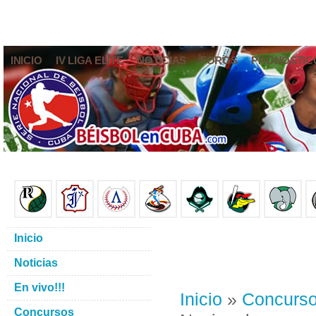
INICIO
IV LIGA ELITE
NOTICIAS
FOROS
PRONÓSTIC
Inicio
Noticias
En vivo!!!
Inicio
»
Concurs
Concursos