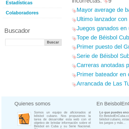
incorrectas:
9
Estadísticas
Mayor average de ba
Colaboradores
Ultimo lanzador con
Juegos ganados en 
Buscador
Tope de Béisbol Cub
Primer puesto del G
Serie de Béisbol Su
Carreras anotadas p
Primer bateador en c
Arrancada de Las Tu
Quienes somos
En BeisbolE
Somos un equipo de aficionados al
Lo que puedes enco
béisbol cubano. Nos propusimos la
En BeisbolEnCuba.co
tarea de desarrollar esta web con el
béisbol cubano, estad
objetivo de brindar información sobre el
los juegos y más...
Béisbol en Cuba y su Serie Nacional.