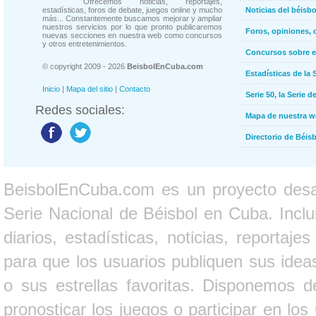
Ofrecemos noticias, reportajes,
estadísticas, foros de debate, juegos online y mucho
Noticias del béisb
más... Constantemente buscamos mejorar y ampliar
nuestros servicios por lo que pronto publicaremos
Foros, opiniones, 
nuevas secciones en nuestra web como concursos
y otros entretenimientos.
Concursos sobre e
© copyright 2009 - 2026
BeisbolEnCuba.com
Estadísticas de la 
Inicio
|
Mapa del sitio
|
Contacto
Serie 50, la Serie d
Redes sociales:
Mapa de nuestra 
Directorio de Béi
BeisbolEnCuba.com es un proyecto desarr
Serie Nacional de Béisbol en Cuba. Inclui
diarios, estadísticas, noticias, report
para que los usuarios publiquen sus ideas
o sus estrellas favoritas. Disponemos d
pronosticar los juegos o participar en lo