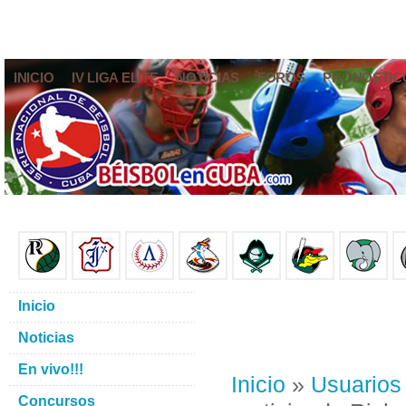
INICIO
IV LIGA ELITE
NOTICIAS
FOROS
PRONÓSTIC
Inicio
Noticias
En vivo!!!
Inicio
»
Usuarios
Concursos