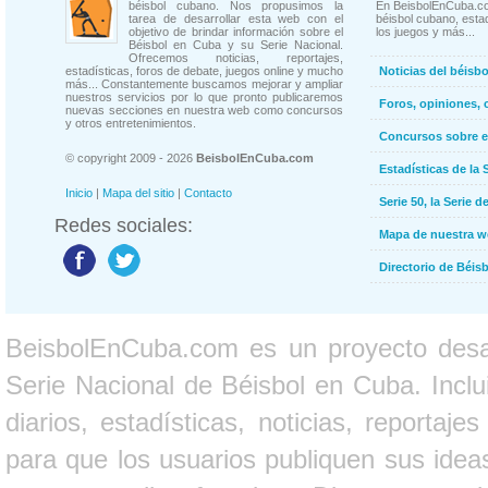
béisbol cubano. Nos propusimos la
En BeisbolEnCuba.co
tarea de desarrollar esta web con el
béisbol cubano, estad
objetivo de brindar información sobre el
los juegos y más...
Béisbol en Cuba y su Serie Nacional.
Ofrecemos noticias, reportajes,
estadísticas, foros de debate, juegos online y mucho
Noticias del béisb
más... Constantemente buscamos mejorar y ampliar
nuestros servicios por lo que pronto publicaremos
Foros, opiniones, 
nuevas secciones en nuestra web como concursos
y otros entretenimientos.
Concursos sobre e
© copyright 2009 - 2026
BeisbolEnCuba.com
Estadísticas de la 
Inicio
|
Mapa del sitio
|
Contacto
Serie 50, la Serie d
Redes sociales:
Mapa de nuestra 
Directorio de Béi
BeisbolEnCuba.com es un proyecto desarr
Serie Nacional de Béisbol en Cuba. Inclui
diarios, estadísticas, noticias, report
para que los usuarios publiquen sus ideas