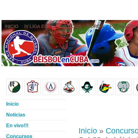
INICIO
IV LIGA ELITE
NOTICIAS
FOROS
PRONÓSTIC
Inicio
Noticias
En vivo!!!
Inicio
»
Concurs
Concursos