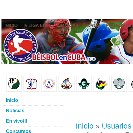
INICIO
IV LIGA ELITE
NOTICIAS
FOROS
PRONÓSTIC
Inicio
Noticias
En vivo!!!
Inicio
»
Usuarios
Concursos