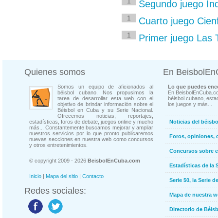
1
Segundo juego Ind
1
Cuarto juego Cien
1
Primer juego Las 
Quienes somos
En BeisbolE
Somos un equipo de aficionados al
Lo que puedes enco
béisbol cubano. Nos propusimos la
En BeisbolEnCuba.co
tarea de desarrollar esta web con el
béisbol cubano, estad
objetivo de brindar información sobre el
los juegos y más...
Béisbol en Cuba y su Serie Nacional.
Ofrecemos noticias, reportajes,
estadísticas, foros de debate, juegos online y mucho
Noticias del béisb
más... Constantemente buscamos mejorar y ampliar
nuestros servicios por lo que pronto publicaremos
Foros, opiniones, 
nuevas secciones en nuestra web como concursos
y otros entretenimientos.
Concursos sobre e
© copyright 2009 - 2026
BeisbolEnCuba.com
Estadísticas de la 
Inicio
|
Mapa del sitio
|
Contacto
Serie 50, la Serie d
Redes sociales:
Mapa de nuestra 
Directorio de Béi