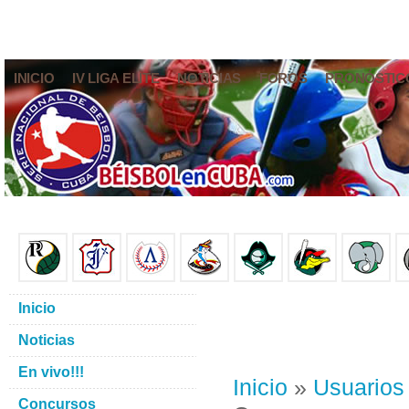
INICIO
IV LIGA ELITE
NOTICIAS
FOROS
PRONÓSTIC
Inicio
Noticias
En vivo!!!
Inicio
»
Usuarios
Concursos