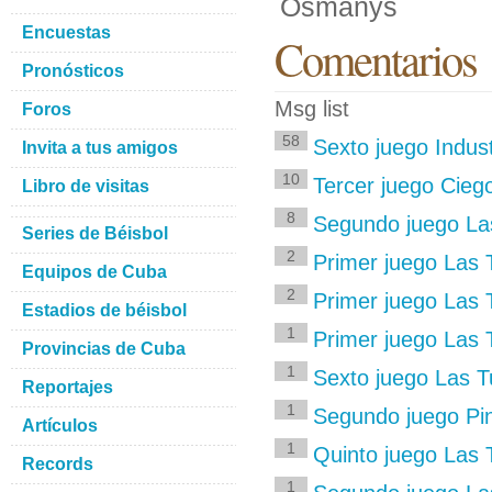
Osmanys
Encuestas
Comentarios
Pronósticos
Msg list
Foros
58
Sexto juego Indus
Invita a tus amigos
10
Tercer juego Cieg
Libro de visitas
8
Segundo juego Las
Series de Béisbol
2
Primer juego Las
Equipos de Cuba
2
Primer juego Las 
Estadios de béisbol
1
Primer juego Las T
Provincias de Cuba
1
Sexto juego Las T
Reportajes
1
Segundo juego Pin
Artículos
1
Quinto juego Las 
Records
1