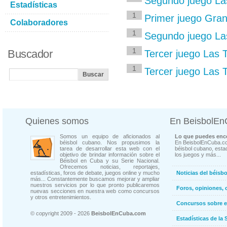
Segundo juego Las
Estadísticas
1
Primer juego Gra
Colaboradores
1
Segundo juego La
1
Buscador
Tercer juego Las
1
Tercer juego Las
Quienes somos
En BeisbolE
Somos un equipo de aficionados al
Lo que puedes enco
béisbol cubano. Nos propusimos la
En BeisbolEnCuba.co
tarea de desarrollar esta web con el
béisbol cubano, estad
objetivo de brindar información sobre el
los juegos y más...
Béisbol en Cuba y su Serie Nacional.
Ofrecemos noticias, reportajes,
estadísticas, foros de debate, juegos online y mucho
Noticias del béisb
más... Constantemente buscamos mejorar y ampliar
nuestros servicios por lo que pronto publicaremos
Foros, opiniones, 
nuevas secciones en nuestra web como concursos
y otros entretenimientos.
Concursos sobre e
© copyright 2009 - 2026
BeisbolEnCuba.com
Estadísticas de la 