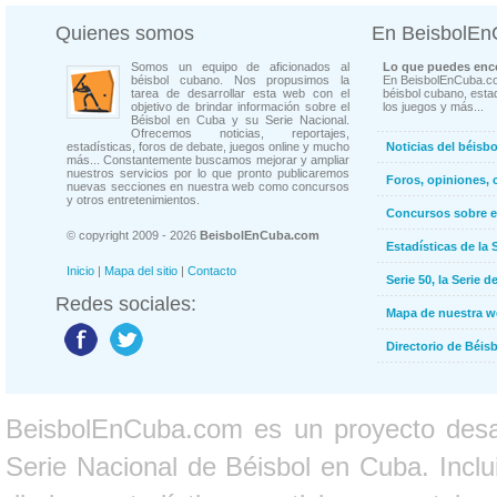
Quienes somos
En BeisbolE
Somos un equipo de aficionados al
Lo que puedes enco
béisbol cubano. Nos propusimos la
En BeisbolEnCuba.co
tarea de desarrollar esta web con el
béisbol cubano, estad
objetivo de brindar información sobre el
los juegos y más...
Béisbol en Cuba y su Serie Nacional.
Ofrecemos noticias, reportajes,
estadísticas, foros de debate, juegos online y mucho
Noticias del béisb
más... Constantemente buscamos mejorar y ampliar
nuestros servicios por lo que pronto publicaremos
Foros, opiniones, 
nuevas secciones en nuestra web como concursos
y otros entretenimientos.
Concursos sobre e
© copyright 2009 - 2026
BeisbolEnCuba.com
Estadísticas de la 
Inicio
|
Mapa del sitio
|
Contacto
Serie 50, la Serie d
Redes sociales:
Mapa de nuestra 
Directorio de Béi
BeisbolEnCuba.com es un proyecto desarr
Serie Nacional de Béisbol en Cuba. Inclui