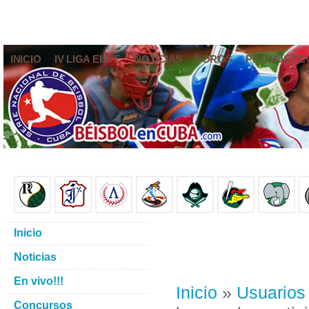
INICIO
IV LIGA ELITE
NOTICIAS
FOROS
PRONÓSTIC
Inicio
Noticias
En vivo!!!
Inicio
»
Usuarios
Concursos