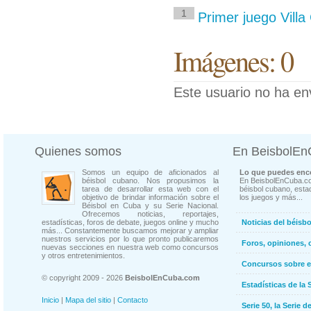
1
Primer juego Vill
Imágenes: 0
Este usuario no ha en
Quienes somos
En BeisbolE
Somos un equipo de aficionados al
Lo que puedes enco
béisbol cubano. Nos propusimos la
En BeisbolEnCuba.co
tarea de desarrollar esta web con el
béisbol cubano, estad
objetivo de brindar información sobre el
los juegos y más...
Béisbol en Cuba y su Serie Nacional.
Ofrecemos noticias, reportajes,
estadísticas, foros de debate, juegos online y mucho
Noticias del béisb
más... Constantemente buscamos mejorar y ampliar
nuestros servicios por lo que pronto publicaremos
Foros, opiniones, 
nuevas secciones en nuestra web como concursos
y otros entretenimientos.
Concursos sobre e
© copyright 2009 - 2026
BeisbolEnCuba.com
Estadísticas de la 
Inicio
|
Mapa del sitio
|
Contacto
Serie 50, la Serie d