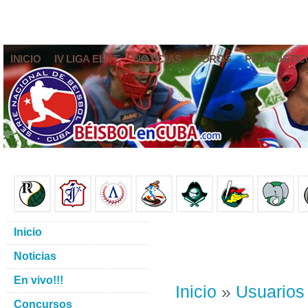
INICIO
IV LIGA ELITE
NOTICIAS
FOROS
PRONÓSTIC
Inicio
Noticias
En vivo!!!
Inicio
»
Usuarios
Concursos