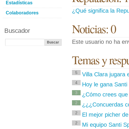
Estadísticas
¿Qué significa la Repu
Colaboradores
Noticias: 0
Buscador
Este usuario no ha env
Temas y respu
5
Villa Clara jugara
4
Hoy le gana Santi 
3
¿Cómo crees que t
2
¿¿¿Concuerdas co
2
El mejor picher d
2
Mi equipo Santi Sp