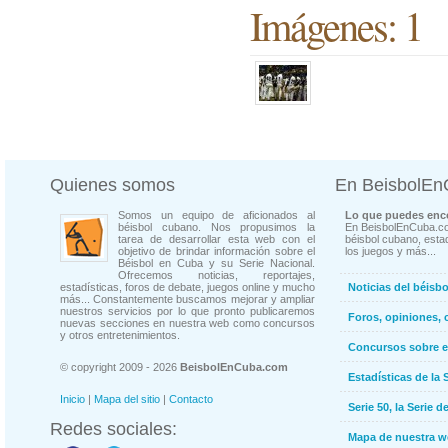
Imágenes: 1
Quienes somos
En BeisbolE
Somos un equipo de aficionados al
Lo que puedes enco
béisbol cubano. Nos propusimos la
En BeisbolEnCuba.co
tarea de desarrollar esta web con el
béisbol cubano, estad
objetivo de brindar información sobre el
los juegos y más...
Béisbol en Cuba y su Serie Nacional.
Ofrecemos noticias, reportajes,
estadísticas, foros de debate, juegos online y mucho
Noticias del béisb
más... Constantemente buscamos mejorar y ampliar
nuestros servicios por lo que pronto publicaremos
Foros, opiniones, 
nuevas secciones en nuestra web como concursos
y otros entretenimientos.
Concursos sobre e
© copyright 2009 - 2026
BeisbolEnCuba.com
Estadísticas de la 
Inicio
|
Mapa del sitio
|
Contacto
Serie 50, la Serie d
Redes sociales:
Mapa de nuestra 