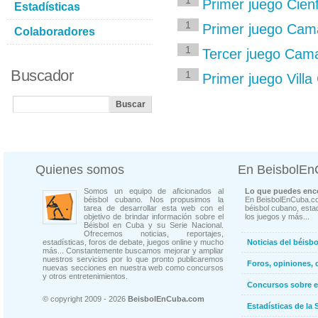
1
Primer juego Cie
Estadísticas
1
Primer juego Cam
Colaboradores
1
Tercer juego Cam
Buscador
1
Primer juego Villa
Quienes somos
En BeisbolE
Somos un equipo de aficionados al
Lo que puedes enco
béisbol cubano. Nos propusimos la
En BeisbolEnCuba.co
tarea de desarrollar esta web con el
béisbol cubano, estad
objetivo de brindar información sobre el
los juegos y más...
Béisbol en Cuba y su Serie Nacional.
Ofrecemos noticias, reportajes,
estadísticas, foros de debate, juegos online y mucho
Noticias del béisb
más... Constantemente buscamos mejorar y ampliar
nuestros servicios por lo que pronto publicaremos
Foros, opiniones, 
nuevas secciones en nuestra web como concursos
y otros entretenimientos.
Concursos sobre e
© copyright 2009 - 2026
BeisbolEnCuba.com
Estadísticas de la 