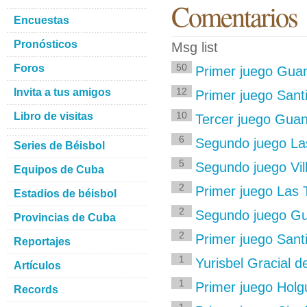
Comentarios
Encuestas
Pronósticos
Msg list
50
Foros
Primer juego Guan
12
Invita a tus amigos
Primer juego Santi
10
Libro de visitas
Tercer juego Guan
6
Segundo juego La
Series de Béisbol
5
Segundo juego Vill
Equipos de Cuba
2
Primer juego Las
Estadios de béisbol
2
Segundo juego Gua
Provincias de Cuba
2
Primer juego Sant
Reportajes
1
Yurisbel Gracial 
Artículos
1
Primer juego Holg
Records