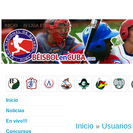
INICIO
IV LIGA ELITE
NOTICIAS
FOROS
PRONÓSTIC
Inicio
Noticias
En vivo!!!
Inicio
»
Usuarios
Concursos