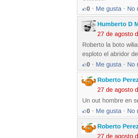
0
·
Me gusta
·
No 
Humberto D 
27 de agosto 
Roberto la boto wili
esploto el abridor 
0
·
Me gusta
·
No 
Roberto Pere
27 de agosto 
Un out hombre en se
0
·
Me gusta
·
No 
Roberto Pere
27 de agosto 