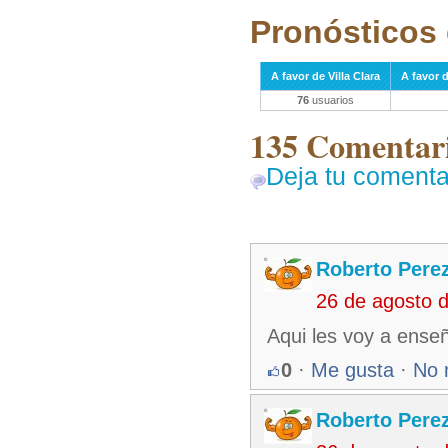
Pronósticos 
A favor de Villa Clara
A favor d
76
usuarios
135 Comentari
Deja tu comenta
Roberto Pere
26 de agosto 
Aqui les voy a enseñ
0
·
Me gusta
·
No 
Roberto Pere