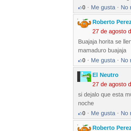
0
·
Me gusta
·
No 
Roberto Pere
27 de agosto 
Buajaja horita se ll
mamaduro buajaja
0
·
Me gusta
·
No 
El Neutro
27 de agosto 
si dejalo que esta 
noche
0
·
Me gusta
·
No 
Roberto Pere