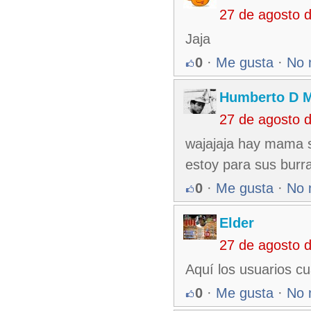
27 de agosto 
Jaja
0
·
Me gusta
·
No 
Humberto D 
27 de agosto 
wajajaja hay mama si
estoy para sus burr
0
·
Me gusta
·
No 
Elder
27 de agosto 
Aquí los usuarios c
0
·
Me gusta
·
No 