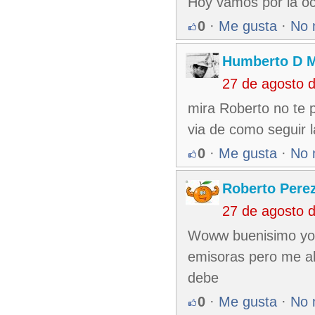
Hoy vamos por la oc
0
·
Me gusta
·
No 
Humberto D 
27 de agosto 
mira Roberto no te 
via de como seguir l
0
·
Me gusta
·
No 
Roberto Pere
27 de agosto 
Woww buenisimo yo 
emisoras pero me al
debe
0
·
Me gusta
·
No 