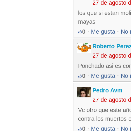
27 de agosto 
los que si estan mol
mayas
0
·
Me gusta
·
No 
Roberto Pere
27 de agosto 
Ponchado asi es com
0
·
Me gusta
·
No 
Pedro Avm
27 de agosto 
Vc otro que este año
contra los muertos 
0
·
Me gusta
·
No 