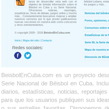
tarea de desarrollar esta web con el
béisbol cubano, estad
objetivo de brindar información sobre el
los juegos y más...
Béisbol en Cuba y su Serie Nacional.
Ofrecemos noticias, reportajes,
estadísticas, foros de debate, juegos online y mucho
Noticias del béisb
más... Constantemente buscamos mejorar y ampliar
nuestros servicios por lo que pronto publicaremos
Foros, opiniones, 
nuevas secciones en nuestra web como concursos
y otros entretenimientos.
Concursos sobre e
© copyright 2009 - 2026
BeisbolEnCuba.com
Estadísticas de la 
Inicio
|
Mapa del sitio
|
Contacto
Serie 50, la Serie d
Redes sociales:
Mapa de nuestra 
Directorio de Béi
BeisbolEnCuba.com es un proyecto desarr
Serie Nacional de Béisbol en Cuba. Inclui
diarios, estadísticas, noticias, report
para que los usuarios publiquen sus ideas
o sus estrellas favoritas. Disponemos d