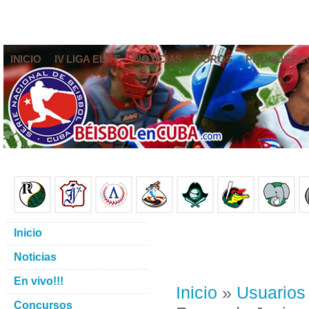
INICIO
IV LIGA ELITE
NOTICIAS
FOROS
PRONÓSTIC
Inicio
Noticias
En vivo!!!
Inicio
»
Usuarios
Concursos