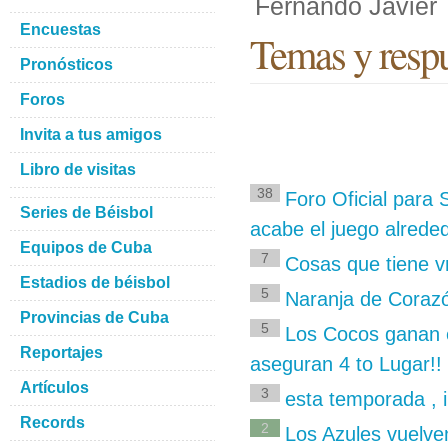
Fernando Javier
Encuestas
Temas y respu
Pronósticos
Foros
Invita a tus amigos
Libro de visitas
38
Foro Oficial para
Series de Béisbol
acabe el juego alrede
Equipos de Cuba
7
Cosas que tiene 
Estadios de béisbol
5
Naranja de Corazó
Provincias de Cuba
5
Los Cocos ganan e
Reportajes
aseguran 4 to Lugar!!
Artículos
3
esta temporada , i
Records
2
Los Azules vuelve