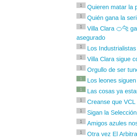
1
Quieren matar la 
1
Quién gana la serie
1
Villa Clara 🍊🐆 
asegurado
1
Los Industrialista
1
Villa Clara sigue 
1
Orgullo de ser tun
1
Los leones siguen
1
Las cosas ya est
1
Creanse que VCL e
1
Sigan la Selección
1
Amigos azules no
1
Otra vez El Arbitr