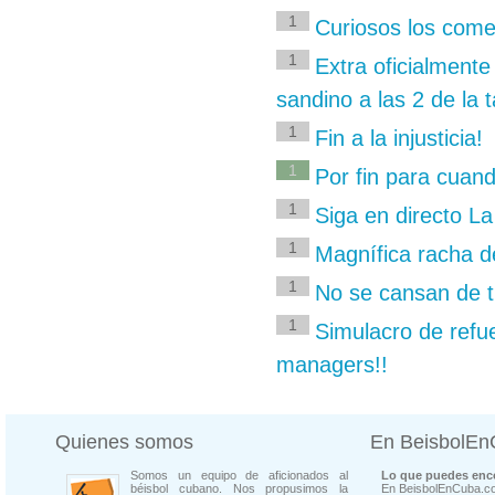
1
Curiosos los comen
1
Extra oficialmente
sandino a las 2 de la 
1
Fin a la injusticia!
1
Por fin para cuan
1
Siga en directo L
1
Magnífica racha de
1
No se cansan de ti
1
Simulacro de refu
managers!!
Quienes somos
En BeisbolE
Somos un equipo de aficionados al
Lo que puedes enco
béisbol cubano. Nos propusimos la
En BeisbolEnCuba.co