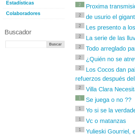
Estadísticas
2
Proxima transmisi
Colaboradores
2
de usurio el gigant
2
Les presento a los
Buscador
2
La serie de las llu
2
Todo arreglado p
2
¿Quién no se atre
2
Los Cocos dan pali
refuerzos después de
2
Villa Clara Necesi
1
Se juega o no ??
1
Yo si se la verdad
1
Vc o matanzas
1
Yulieski Gourriel, 