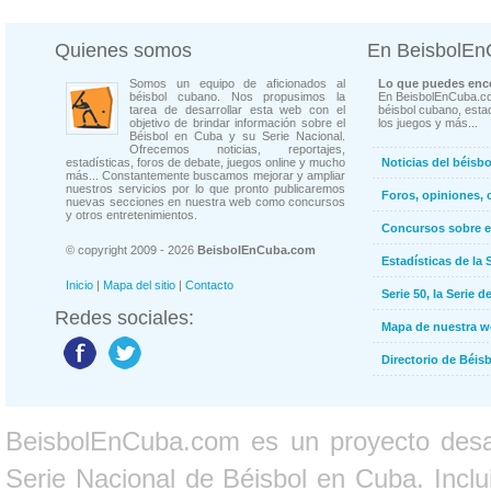
Quienes somos
En BeisbolE
Somos un equipo de aficionados al
Lo que puedes enco
béisbol cubano. Nos propusimos la
En BeisbolEnCuba.co
tarea de desarrollar esta web con el
béisbol cubano, estad
objetivo de brindar información sobre el
los juegos y más...
Béisbol en Cuba y su Serie Nacional.
Ofrecemos noticias, reportajes,
estadísticas, foros de debate, juegos online y mucho
Noticias del béisb
más... Constantemente buscamos mejorar y ampliar
nuestros servicios por lo que pronto publicaremos
Foros, opiniones, 
nuevas secciones en nuestra web como concursos
y otros entretenimientos.
Concursos sobre e
© copyright 2009 - 2026
BeisbolEnCuba.com
Estadísticas de la 
Inicio
|
Mapa del sitio
|
Contacto
Serie 50, la Serie d
Redes sociales:
Mapa de nuestra 
Directorio de Béi
BeisbolEnCuba.com es un proyecto desarr
Serie Nacional de Béisbol en Cuba. Inclui