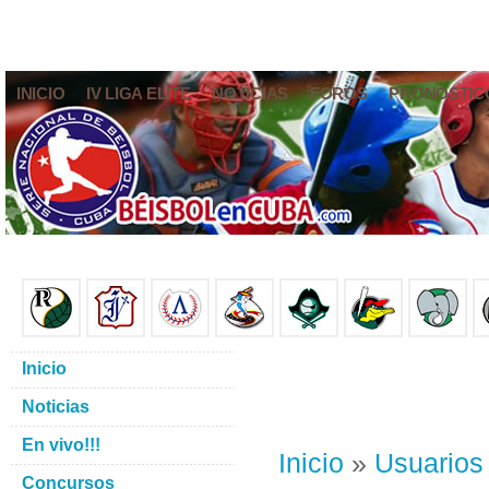
INICIO
IV LIGA ELITE
NOTICIAS
FOROS
PRONÓSTIC
Inicio
Noticias
En vivo!!!
Inicio
»
Usuarios
Concursos