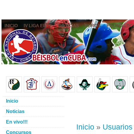
INICIO
IV LIGA ELITE
NOTICIAS
FOROS
PRONÓSTIC
Inicio
Noticias
En vivo!!!
Inicio
»
Usuarios
Concursos