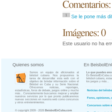
Comentarios:
1
Se le pone más dif
Imágenes: 0
Este usuario no ha en
Quienes somos
En BeisbolE
Somos un equipo de aficionados al
Lo que puedes enco
béisbol cubano. Nos propusimos la
En BeisbolEnCuba.co
tarea de desarrollar esta web con el
béisbol cubano, estad
objetivo de brindar información sobre el
los juegos y más...
Béisbol en Cuba y su Serie Nacional.
Ofrecemos noticias, reportajes,
estadísticas, foros de debate, juegos online y mucho
Noticias del béisb
más... Constantemente buscamos mejorar y ampliar
nuestros servicios por lo que pronto publicaremos
Foros, opiniones, 
nuevas secciones en nuestra web como concursos
y otros entretenimientos.
Concursos sobre e
© copyright 2009 - 2026
BeisbolEnCuba.com