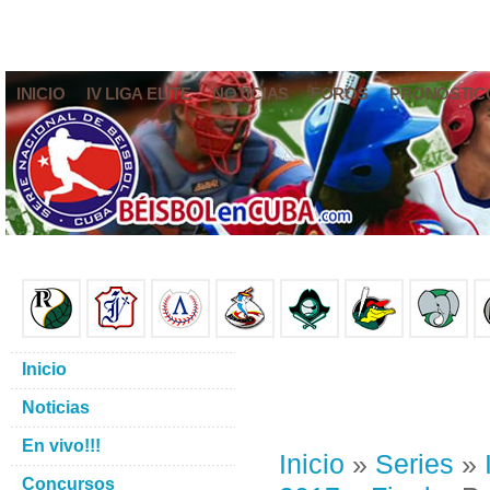
INICIO
IV LIGA ELITE
NOTICIAS
FOROS
PRONÓSTIC
Inicio
Noticias
En vivo!!!
Inicio
»
Series
»
Concursos