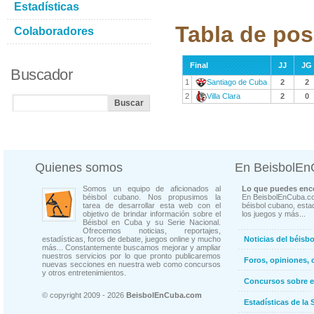
Estadísticas
Tabla de pos
Colaboradores
Final
JJ
JG
Buscador
1
Santiago de Cuba
2
2
2
Villa Clara
2
0
Quienes somos
En BeisbolE
Somos un equipo de aficionados al
Lo que puedes enco
béisbol cubano. Nos propusimos la
En BeisbolEnCuba.co
tarea de desarrollar esta web con el
béisbol cubano, estad
objetivo de brindar información sobre el
los juegos y más...
Béisbol en Cuba y su Serie Nacional.
Ofrecemos noticias, reportajes,
estadísticas, foros de debate, juegos online y mucho
Noticias del béisb
más... Constantemente buscamos mejorar y ampliar
nuestros servicios por lo que pronto publicaremos
Foros, opiniones, 
nuevas secciones en nuestra web como concursos
y otros entretenimientos.
Concursos sobre e
© copyright 2009 - 2026
BeisbolEnCuba.com
Estadísticas de la 