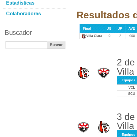
Estadísticas
Resultados de
Colaboradores
Final
JG
JP
AVE
Buscador
Villa Clara
0
2
.000
2 de
Villa
Equipos
VCL
SCU
3 de
Villa
Equipos