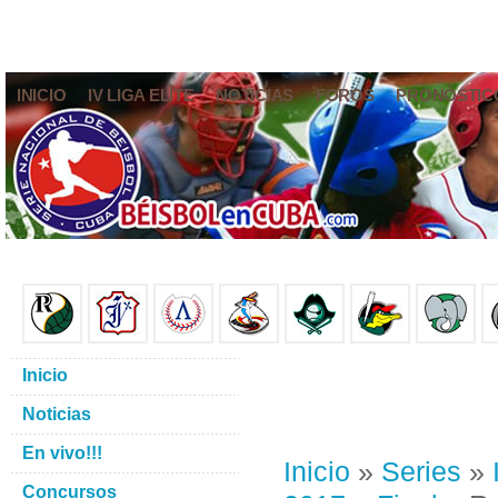
INICIO
IV LIGA ELITE
NOTICIAS
FOROS
PRONÓSTIC
Inicio
Noticias
En vivo!!!
Inicio
»
Series
»
Concursos