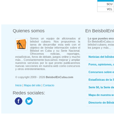
SCU
VCL
Quienes somos
En BeisbolE
Somos un equipo de aficionados al
Lo que puedes enco
béisbol cubano. Nos propusimos la
En BeisbolEnCuba.co
tarea de desarrollar esta web con el
béisbol cubano, estad
objetivo de brindar información sobre el
los juegos y más...
Béisbol en Cuba y su Serie Nacional.
Ofrecemos noticias, reportajes,
estadísticas, foros de debate, juegos online y mucho
Noticias del béisb
más... Constantemente buscamos mejorar y ampliar
nuestros servicios por lo que pronto publicaremos
Foros, opiniones, 
nuevas secciones en nuestra web como concursos
y otros entretenimientos.
Concursos sobre e
© copyright 2009 - 2026
BeisbolEnCuba.com
Estadísticas de la 
Inicio
|
Mapa del sitio
|
Contacto
Serie 50, la Serie d
Redes sociales:
Mapa de nuestra 
Directorio de Béi