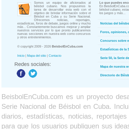
Somos un equipo de aficionados al
Lo que puedes enco
béisbol cubano. Nos propusimos la
En BeisbolEnCuba.co
tarea de desarrollar esta web con el
béisbol cubano, estad
objetivo de brindar información sobre el
los juegos y más...
Béisbol en Cuba y su Serie Nacional.
Ofrecemos noticias, reportajes,
estadísticas, foros de debate, juegos online y mucho
Noticias del béisb
más... Constantemente buscamos mejorar y ampliar
nuestros servicios por lo que pronto publicaremos
Foros, opiniones, 
nuevas secciones en nuestra web como concursos
y otros entretenimientos.
Concursos sobre e
© copyright 2009 - 2026
BeisbolEnCuba.com
Estadísticas de la 
Inicio
|
Mapa del sitio
|
Contacto
Serie 50, la Serie d
Redes sociales:
Mapa de nuestra 
Directorio de Béi
BeisbolEnCuba.com es un proyecto desarr
Serie Nacional de Béisbol en Cuba. Inclui
diarios, estadísticas, noticias, report
para que los usuarios publiquen sus ideas