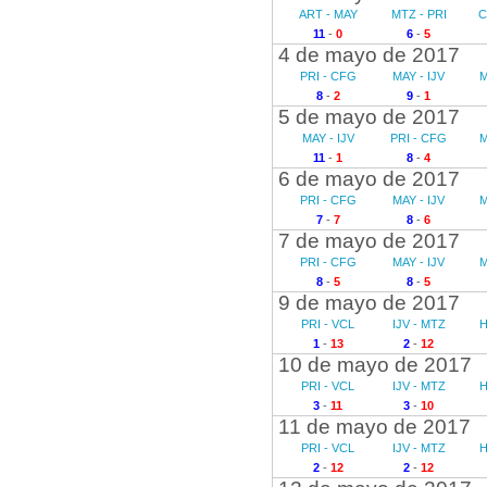
ART - MAY
MTZ - PRI
C
11
-
0
6
-
5
4 de mayo de 2017
PRI - CFG
MAY - IJV
M
8
-
2
9
-
1
5 de mayo de 2017
MAY - IJV
PRI - CFG
M
11
-
1
8
-
4
6 de mayo de 2017
PRI - CFG
MAY - IJV
M
7
-
7
8
-
6
7 de mayo de 2017
PRI - CFG
MAY - IJV
M
8
-
5
8
-
5
9 de mayo de 2017
PRI - VCL
IJV - MTZ
H
1
-
13
2
-
12
10 de mayo de 2017
PRI - VCL
IJV - MTZ
H
3
-
11
3
-
10
11 de mayo de 2017
PRI - VCL
IJV - MTZ
H
2
-
12
2
-
12