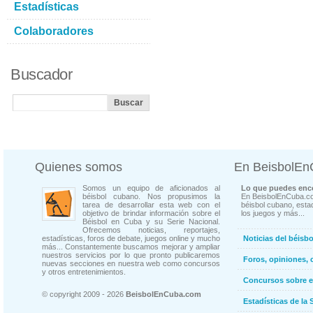
Estadísticas
Colaboradores
Buscador
Quienes somos
En BeisbolE
Somos un equipo de aficionados al
Lo que puedes enco
béisbol cubano. Nos propusimos la
En BeisbolEnCuba.co
tarea de desarrollar esta web con el
béisbol cubano, estad
objetivo de brindar información sobre el
los juegos y más...
Béisbol en Cuba y su Serie Nacional.
Ofrecemos noticias, reportajes,
estadísticas, foros de debate, juegos online y mucho
Noticias del béisb
más... Constantemente buscamos mejorar y ampliar
nuestros servicios por lo que pronto publicaremos
Foros, opiniones, 
nuevas secciones en nuestra web como concursos
y otros entretenimientos.
Concursos sobre e
© copyright 2009 - 2026
BeisbolEnCuba.com
Estadísticas de la 