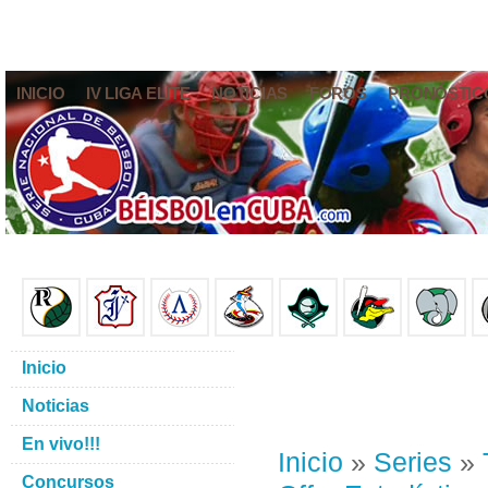
INICIO
IV LIGA ELITE
NOTICIAS
FOROS
PRONÓSTIC
Inicio
Noticias
En vivo!!!
Inicio
»
Series
»
Concursos