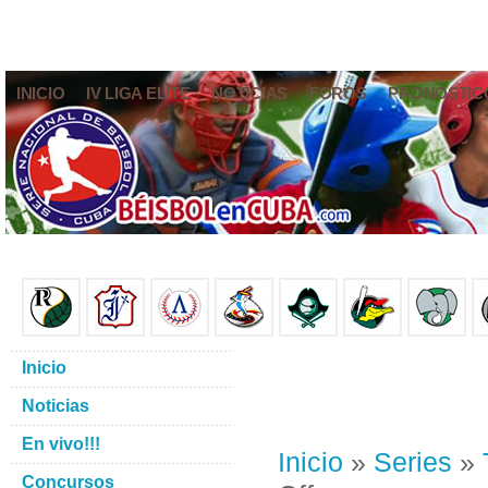
INICIO
IV LIGA ELITE
NOTICIAS
FOROS
PRONÓSTIC
Inicio
Noticias
En vivo!!!
Inicio
»
Series
»
Concursos