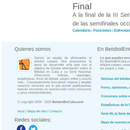
Final
A la final de la III 
de las semifinales occi
Calendario
Posiciones
Enfrenta
|
|
Quienes somos
En BeisbolE
Somos un equipo de aficionados al
Lo que puedes enco
béisbol cubano. Nos propusimos la
En BeisbolEnCuba.co
tarea de desarrollar esta web con el
béisbol cubano, estad
objetivo de brindar información sobre el
los juegos y más...
Béisbol en Cuba y su Serie Nacional.
Ofrecemos noticias, reportajes,
estadísticas, foros de debate, juegos online y mucho
Noticias del béisb
más... Constantemente buscamos mejorar y ampliar
nuestros servicios por lo que pronto publicaremos
Foros, opiniones, 
nuevas secciones en nuestra web como concursos
y otros entretenimientos.
Concursos sobre e
© copyright 2009 - 2026
BeisbolEnCuba.com
Estadísticas de la 
Inicio
|
Mapa del sitio
|
Contacto
Serie 50, la Serie d
Redes sociales:
Mapa de nuestra 