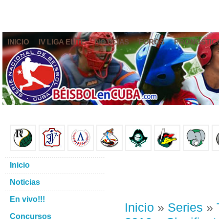
INICIO
IV LIGA ELITE
NOTICIAS
FOROS
PRONÓSTIC
Inicio
Noticias
En vivo!!!
Inicio
»
Series
»
Concursos