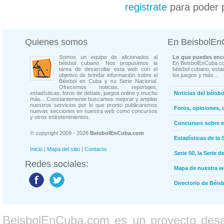
registrate
para poder 
Quienes somos
En BeisbolE
Somos un equipo de aficionados al
Lo que puedes enco
béisbol cubano. Nos propusimos la
En BeisbolEnCuba.co
tarea de desarrollar esta web con el
béisbol cubano, estad
objetivo de brindar información sobre el
los juegos y más...
Béisbol en Cuba y su Serie Nacional.
Ofrecemos noticias, reportajes,
estadísticas, foros de debate, juegos online y mucho
Noticias del béisb
más... Constantemente buscamos mejorar y ampliar
nuestros servicios por lo que pronto publicaremos
Foros, opiniones, 
nuevas secciones en nuestra web como concursos
y otros entretenimientos.
Concursos sobre e
© copyright 2009 - 2026
BeisbolEnCuba.com
Estadísticas de la 
Inicio
|
Mapa del sitio
|
Contacto
Serie 50, la Serie d
Redes sociales:
Mapa de nuestra 
Directorio de Béi
BeisbolEnCuba.com es un proyecto desarr