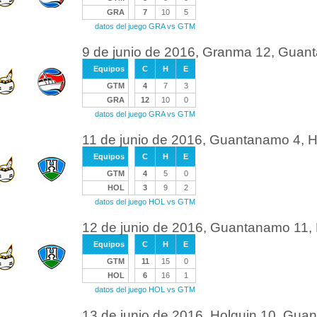
GRA
7
10
5
datos del juego GRA vs GTM
9 de junio de 2016, Granma 12, Guan
Equipos
C
H
E
GTM
4
7
3
GRA
12
10
0
datos del juego GRA vs GTM
11 de junio de 2016, Guantanamo 4, H
Equipos
C
H
E
GTM
4
5
0
HOL
3
9
2
datos del juego HOL vs GTM
12 de junio de 2016, Guantanamo 11, 
Equipos
C
H
E
GTM
11
15
0
HOL
6
16
1
datos del juego HOL vs GTM
13 de junio de 2016, Holguin 10, Gua