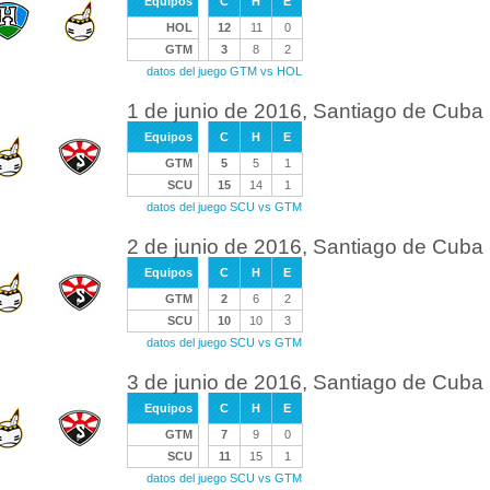
Equipos
C
H
E
HOL
12
11
0
GTM
3
8
2
datos del juego GTM vs HOL
1 de junio de 2016, Santiago de Cub
Equipos
C
H
E
GTM
5
5
1
SCU
15
14
1
datos del juego SCU vs GTM
2 de junio de 2016, Santiago de Cub
Equipos
C
H
E
GTM
2
6
2
SCU
10
10
3
datos del juego SCU vs GTM
3 de junio de 2016, Santiago de Cub
Equipos
C
H
E
GTM
7
9
0
SCU
11
15
1
datos del juego SCU vs GTM