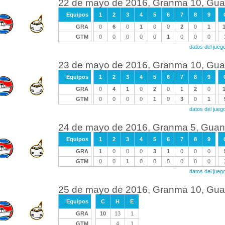
22 de mayo de 2016, Granma 10, Gu
Equipos
1
2
3
4
5
6
7
8
9
GRA
0
6
0
1
0
0
2
0
1
GTM
0
0
0
0
0
1
0
0
0
datos del ju
23 de mayo de 2016, Granma 10, Gu
Equipos
1
2
3
4
5
6
7
8
9
GRA
0
4
1
0
2
0
1
2
0
GTM
0
0
0
0
1
0
3
0
1
datos del ju
24 de mayo de 2016, Granma 5, Gua
Equipos
1
2
3
4
5
6
7
8
9
GRA
1
0
0
0
3
1
0
0
0
GTM
0
0
1
0
0
0
0
0
0
datos del ju
25 de mayo de 2016, Granma 10, Gu
Equipos
C
H
E
GRA
10
13
1
GTM
4
1