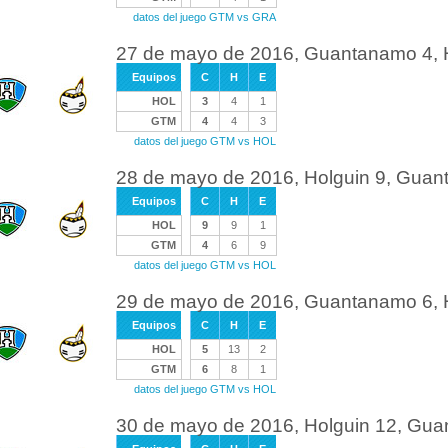
datos del juego GTM vs GRA
27 de mayo de 2016, Guantanamo 4, 
Equipos
C
H
E
HOL
3
4
1
GTM
4
4
3
datos del juego GTM vs HOL
28 de mayo de 2016, Holguin 9, Gua
Equipos
C
H
E
HOL
9
9
1
GTM
4
6
9
datos del juego GTM vs HOL
29 de mayo de 2016, Guantanamo 6, 
Equipos
C
H
E
HOL
5
13
2
GTM
6
8
1
datos del juego GTM vs HOL
30 de mayo de 2016, Holguin 12, Gu