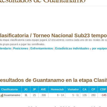
lasificatoria / Torneo Nacional Sub23 temp
la etapa clasificatoria cada equipo jugará 12 encuentros contra cada uno de los rivales de s
a grupo pasará a jugar las semifinales.
lendario
Posiciones
Enfrentamientos
Estadísticas individuales
por equipo
|
|
|
y
esultados de Guantanamo en la etapa Clasif
Clasificatoria
JG
JP
AVE
Homeclub
Visitador
CA
CP
CDIF
Guantanamo
11
25
.306
6 - 14
5 - 11
135
280
-145