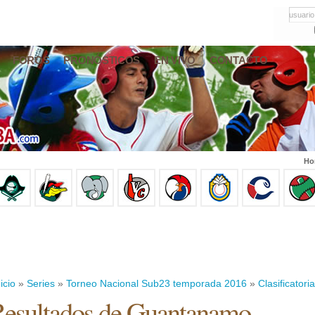
usuario
FOROS
PRONÓSTICOS
EN VIVO
CONTACTO
Ho
icio
»
Series
»
Torneo Nacional Sub23 temporada 2016
»
Clasificatoria
esultados de Guantanamo