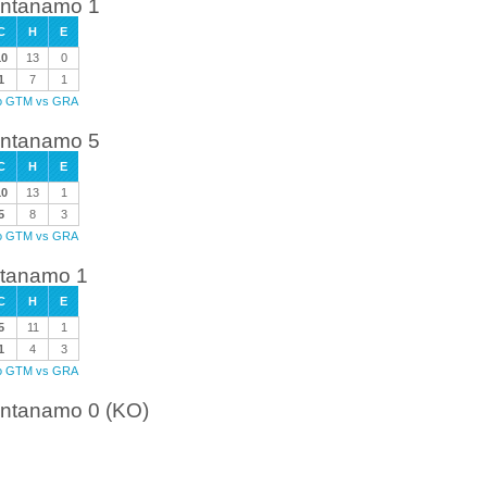
antanamo 1
C
H
E
10
13
0
1
7
1
ego GTM vs GRA
antanamo 5
C
H
E
10
13
1
5
8
3
ego GTM vs GRA
ntanamo 1
C
H
E
5
11
1
1
4
3
ego GTM vs GRA
antanamo 0 (KO)