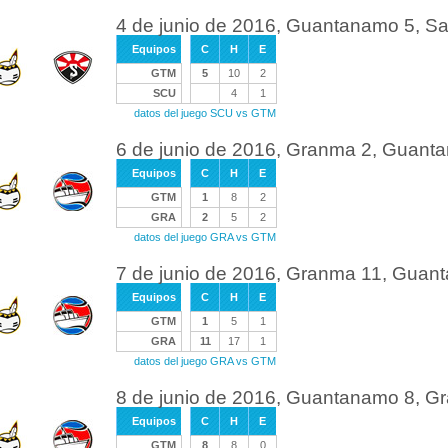
4 de junio de 2016, Guantanamo 5, S
Equipos
C
H
E
GTM
5
10
2
SCU
4
1
datos del juego SCU vs GTM
6 de junio de 2016, Granma 2, Guant
Equipos
C
H
E
GTM
1
8
2
GRA
2
5
2
datos del juego GRA vs GTM
7 de junio de 2016, Granma 11, Guan
Equipos
C
H
E
GTM
1
5
1
GRA
11
17
1
datos del juego GRA vs GTM
8 de junio de 2016, Guantanamo 8, G
Equipos
C
H
E
GTM
8
8
0