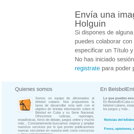
Envía una ima
Holguin
Si dispones de algun
puedes colaborar con 
especificar un Título 
No has iniciado sesió
registrate
para poder 
Quienes somos
En BeisbolE
Somos un equipo de aficionados al
Lo que puedes enco
béisbol cubano. Nos propusimos la
En BeisbolEnCuba.co
tarea de desarrollar esta web con el
béisbol cubano, estad
objetivo de brindar información sobre el
los juegos y más...
Béisbol en Cuba y su Serie Nacional.
Ofrecemos noticias, reportajes,
estadísticas, foros de debate, juegos online y mucho
Noticias del béisb
más... Constantemente buscamos mejorar y ampliar
nuestros servicios por lo que pronto publicaremos
Foros, opiniones, 
nuevas secciones en nuestra web como concursos