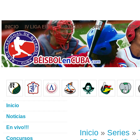
INICIO
IV LIGA ELITE
NOTICIAS
FOROS
PRONÓSTIC
Inicio
Noticias
En vivo!!!
Inicio
»
Series
»
Concursos