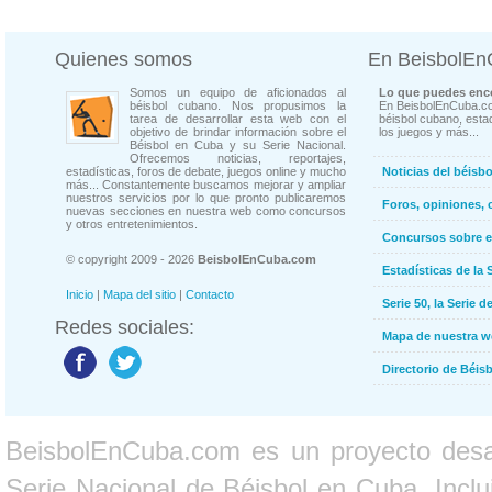
Quienes somos
En BeisbolE
Somos un equipo de aficionados al
Lo que puedes enco
béisbol cubano. Nos propusimos la
En BeisbolEnCuba.co
tarea de desarrollar esta web con el
béisbol cubano, estad
objetivo de brindar información sobre el
los juegos y más...
Béisbol en Cuba y su Serie Nacional.
Ofrecemos noticias, reportajes,
estadísticas, foros de debate, juegos online y mucho
Noticias del béisb
más... Constantemente buscamos mejorar y ampliar
nuestros servicios por lo que pronto publicaremos
Foros, opiniones, 
nuevas secciones en nuestra web como concursos
y otros entretenimientos.
Concursos sobre e
© copyright 2009 - 2026
BeisbolEnCuba.com
Estadísticas de la 
Inicio
|
Mapa del sitio
|
Contacto
Serie 50, la Serie d
Redes sociales:
Mapa de nuestra 
Directorio de Béi
BeisbolEnCuba.com es un proyecto desarr
Serie Nacional de Béisbol en Cuba. Inclui