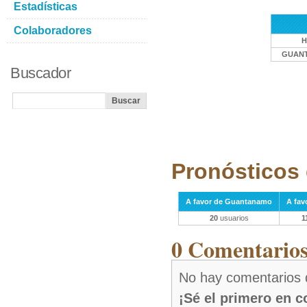
Estadísticas
Colaboradores
H
GUAN
Buscador
Pronósticos 
A favor de Guantanamo
A fav
20
usuarios
1
0 Comentarios 
No hay comentarios 
¡Sé el primero en 