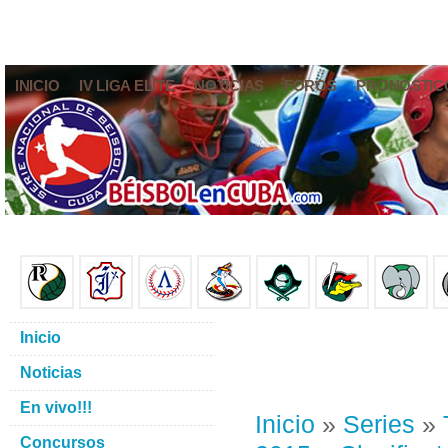
INICIO
IV LIGA ELITE
NOTICIAS
FOROS
PRONÓSTIC
Inicio
Noticias
En vivo!!!
Inicio
»
Series
»
Concursos