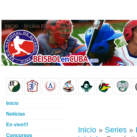
INICIO
IV LIGA ELITE
NOTICIAS
FOROS
PRONÓSTIC
Inicio
Noticias
En vivo!!!
Inicio
»
Series
»
Concursos