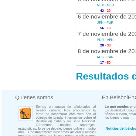
MEX - NED
42
-
22
6 de noviembre de 20
JPN - PUR
56
-
10
7 de noviembre de 20
PUR - VEN
28
-
38
8 de noviembre de 20
AUS - CAN
17
-
50
Resultados d
Quienes somos
En BeisbolE
Somos un equipo de aficionados al
Lo que puedes enco
béisbol cubano. Nos propusimos la
En BeisbolEnCuba.co
tarea de desarrollar esta web con el
béisbol cubano, estad
objetivo de brindar información sobre el
los juegos y más...
Béisbol en Cuba y su Serie Nacional.
Ofrecemos noticias, reportajes,
estadísticas, foros de debate, juegos online y mucho
Noticias del béisb
más... Constantemente buscamos mejorar y ampliar
nuestros servicios por lo que pronto publicaremos