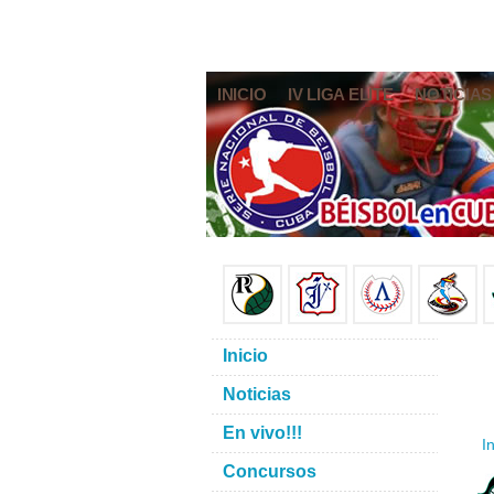
INICIO
IV LIGA ELITE
NOTICIAS
Inicio
Noticias
En vivo!!!
In
Concursos