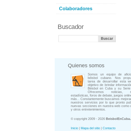
Colaboradores
Buscador
Quienes somos
Somos un equipo de afici
béisbol cubano. Nos prop
tarea de desarrollar esta w
objetivo de brindar informació
Béisbol en Cuba y su Serie 
Ofrecemos noticias, rep
estadísticas, foros de debate, juegos onli
más... Constantemente buscamos mejorar
nuestros servicios por lo que pronto pu
nuevas secciones en nuestra web como 
y otros entretenimientos.
© copyright 2009 - 2026
BeisbolEnCuba
Inicio
|
Mapa del sitio
|
Contacto