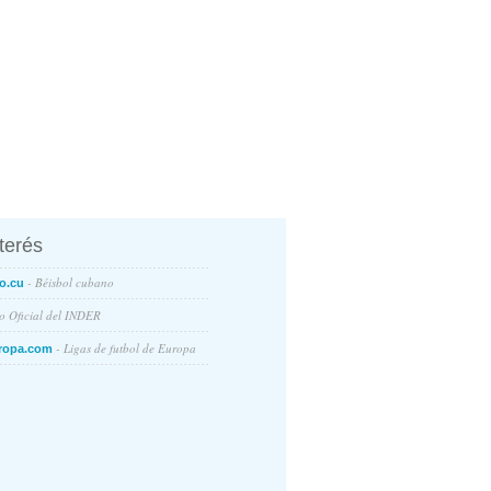
nterés
- Béisbol cubano
o.cu
io Oficial del INDER
- Ligas de futbol de Europa
ropa.com