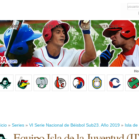
usuario
FOROS
PRONÓSTICOS
EN VIVO
CONTACTO
Ho
icio
»
Series
»
VI Serie Nacional de Béisbol Sub23. Año 2019
»
Isla de
Equipo Isla de la Juventud (I