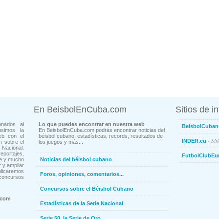
En BeisbolEnCuba.com
Sitios de i
onados al
Lo que puedes encontrar en nuestra web
BeisbolCuban
usimos la
En BeisbolEnCuba.com podrás encontrar noticias del
eb con el
béisbol cubano, estadísticas, records, resultados de
- Sit
INDER.cu
n sobre el
los juegos y más...
Nacional.
ortajes,
FutbolClubEu
ne y mucho
Noticias del béisbol cubano
 y ampliar
blicaremos
Foros, opiniones, comentarios...
concursos
Concursos sobre el Béisbol Cubano
.com
Estadísticas de la Serie Nacional
Serie 50, la Serie de Oro