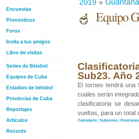
2019
»
Guantan
Encuestas
Equipo G
Pronósticos
Foros
Invita a tus amigos
Libro de visitas
Clasificatori
Series de Béisbol
Sub23. Año 
Equipos de Cuba
El torneo tendrá una f
Estadios de béisbol
cuales serán integrad
Provincias de Cuba
clasificatoria se des
Reportajes
vueltas, para un total 
Artículos
Calendario
Subseries
Posicione
|
|
Records