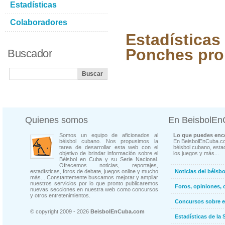
Estadísticas
Colaboradores
Estadísticas
Ponches pro
Buscador
Quienes somos
En BeisbolE
Somos un equipo de aficionados al
Lo que puedes enco
béisbol cubano. Nos propusimos la
En BeisbolEnCuba.co
tarea de desarrollar esta web con el
béisbol cubano, estad
objetivo de brindar información sobre el
los juegos y más...
Béisbol en Cuba y su Serie Nacional.
Ofrecemos noticias, reportajes,
estadísticas, foros de debate, juegos online y mucho
Noticias del béisb
más... Constantemente buscamos mejorar y ampliar
nuestros servicios por lo que pronto publicaremos
Foros, opiniones, 
nuevas secciones en nuestra web como concursos
y otros entretenimientos.
Concursos sobre e
© copyright 2009 - 2026
BeisbolEnCuba.com
Estadísticas de la 