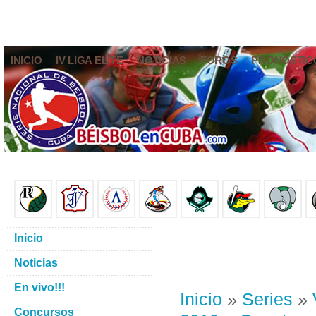
INICIO
IV LIGA ELITE
NOTICIAS
FOROS
PRONÓSTIC
Inicio
Noticias
En vivo!!!
Inicio
»
Series
»
Concursos