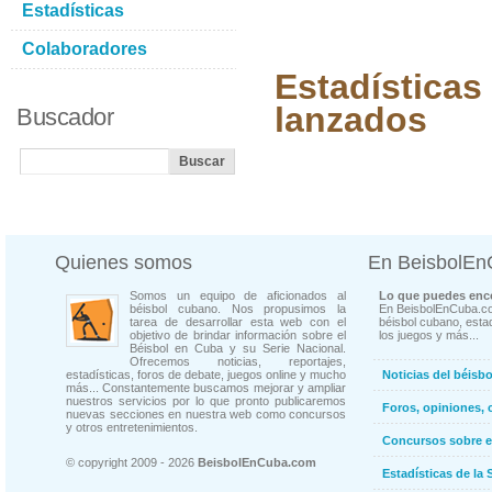
Estadísticas
Colaboradores
Estadísticas
lanzados
Buscador
Quienes somos
En BeisbolE
Somos un equipo de aficionados al
Lo que puedes enco
béisbol cubano. Nos propusimos la
En BeisbolEnCuba.co
tarea de desarrollar esta web con el
béisbol cubano, estad
objetivo de brindar información sobre el
los juegos y más...
Béisbol en Cuba y su Serie Nacional.
Ofrecemos noticias, reportajes,
estadísticas, foros de debate, juegos online y mucho
Noticias del béisb
más... Constantemente buscamos mejorar y ampliar
nuestros servicios por lo que pronto publicaremos
Foros, opiniones, 
nuevas secciones en nuestra web como concursos
y otros entretenimientos.
Concursos sobre e
© copyright 2009 - 2026
BeisbolEnCuba.com
Estadísticas de la 