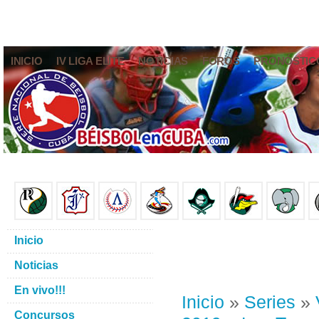
INICIO
IV LIGA ELITE
NOTICIAS
FOROS
PRONÓSTIC
Inicio
Noticias
En vivo!!!
Inicio
»
Series
»
Concursos